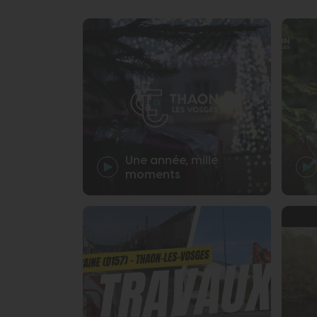
Ville
Une année, mille
moments