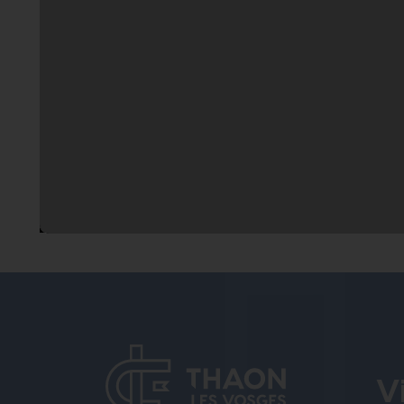
C’est le jeu mon
pauvre Lucien !
V