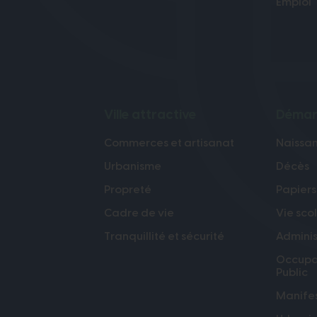
Emploi
Ville attractive
Démarc
Commerces et artisanat
Naissan
Urbanisme
Décès
Propreté
Papiers
Cadre de vie
Vie sco
Tranquillité et sécurité
Adminis
Occupa
Public
Manifes