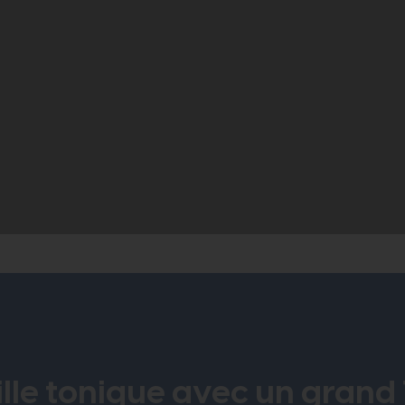
Au revoir Monsieur le
Y a une justice qu
Maire !
même ?
1
2
»
ille tonique avec un grand 