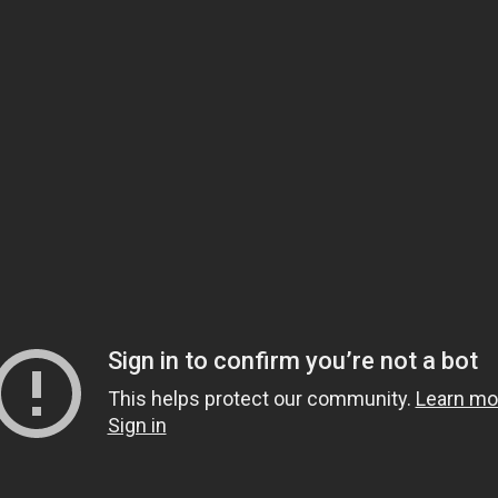
BTT de Thaon-les-
Vosges : dispositif
L’Outil en Main de
“sites clés en main
Thaon-les-Vosges 
France 2030”
Rambervillers
Rétrospective 2023 :
Rétrospective 2023
2/3
1/3