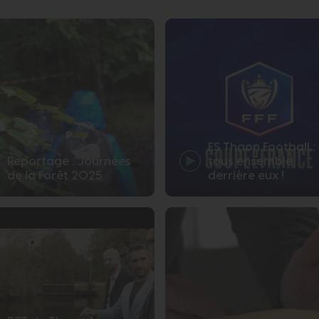
 au qu
ES Thaon Football :
Reportage : Journées
tous ensemble
de la Forêt 2025
derrière eux !