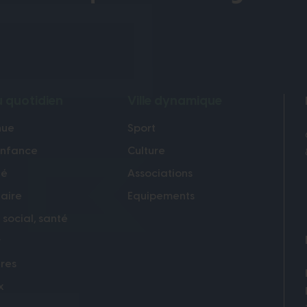
au quotidien
Ville dynamique
nue
Sport
enfance
Culture
té
Associations
laire
Equipements
 social, santé
r
res
x