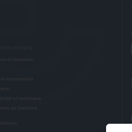
hes en ligne
ce et adoption
 et citoyenneté
laire
tratif et technique
tion du Domaine
tations