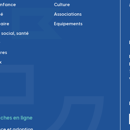
enfance
Culture
té
Associations
laire
Equipements
 social, santé
r
res
x
hes en ligne
ce et adoption