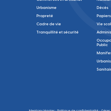
Urbanisme
Décès
Propreté
Papiers
Cadre de vie
Vie sco
Tranquillité et sécurité
Adminis
Occupa
Public
Manifes
Urbani
Sanitai
Mentions légales
-
Politique de confidentialité
-
Gérer 