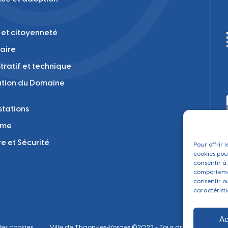
 et citoyenneté
laire
tratif et technique
tion du Domaine
tations
sme
re et Sécurité
Pour offrir 
cookies pou
consentir à
comportemen
consentir o
caractéristi
Ac
les cookies
Ville de Thaon-les-Vosges ©2022 - Tous droits réservés