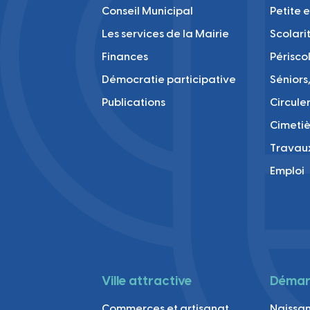
Conseil Municipal
Petite 
Les services de la Mairie
Scolari
Finances
Périsco
Démocratie participative
Séniors,
Publications
Circule
Cimetiè
Travau
Emploi
Ville attractive
Démarc
Commerces et artisanat
Naissan