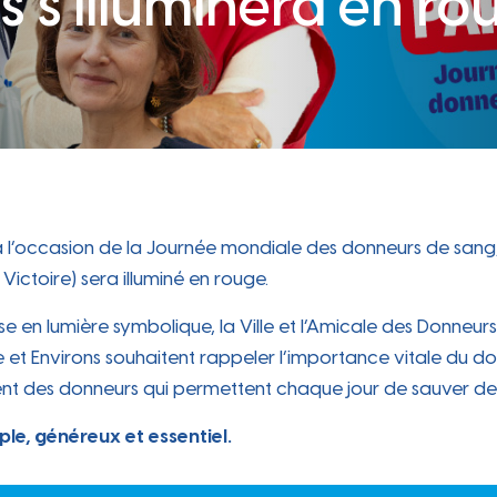
s s’illuminera en ro
participative
Périscolaire
Occupation du Domaine
 attr
Carte des commerces, marché
e cit
hebdomadaire, locaux disponibles…
Public
e dyn
Les instances participatives, le conseil des
Portail famille, Projet Éducatif De
jeunes...
Territoire, accueil périscolaire...
Sanitaire sécurité
Les travaux en cours
Zoom sur les travaux en cours sur la
 à l’occasion de la Journée mondiale des donneurs de san
commune
Travaux
Victoire) sera illuminé en rouge.
ches e
se en lumière symbolique, la Ville et l’Amicale des Donneu
 et Environs souhaitent rappeler l’importance vitale du d
nt des donneurs qui permettent chaque jour de sauver des
le, généreux et essentiel.