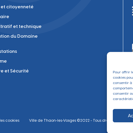
 et citoyenneté
laire
tratif et technique
tion du Domaine
tations
sme
re et Sécurité
Pour offrir 
cookies pou
consentir à
comportemen
consentir o
caractéristi
Ac
les cookies
Ville de Thaon-les-Vosges ©2022 - Tous droits réservés