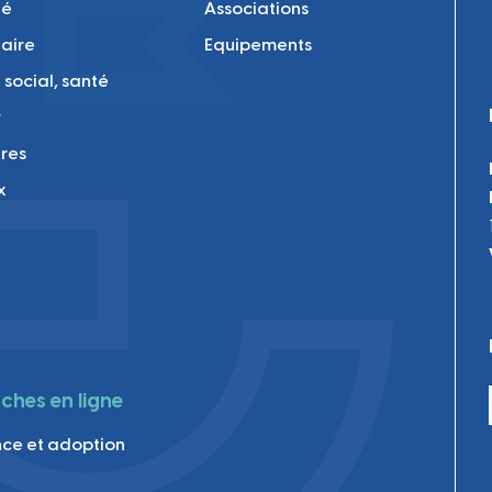
té
Associations
laire
Equipements
 social, santé
r
res
x
hes en ligne
ce et adoption