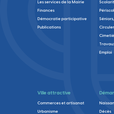
Les services de la Mairie
Scolari
Finances
Périsco
Démocratie participative
Séniors,
Publications
Circule
Cimetiè
Travau
Emploi
Ville attractive
Démarc
Commerces et artisanat
Naissan
Urbanisme
Décès