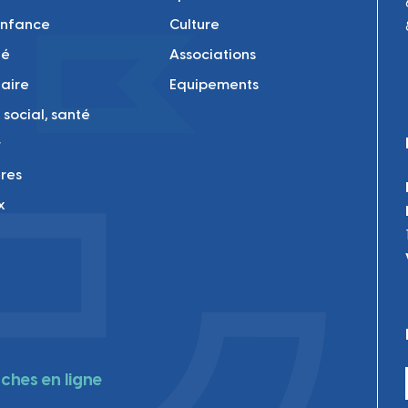
enfance
Culture
té
Associations
laire
Equipements
 social, santé
r
res
x
hes en ligne