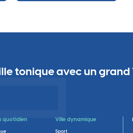
 au qu
ille tonique avec un grand 
au quotidien
Ville dynamique
nue
Sport