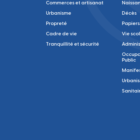
Commerces et artisanat
Naissan
Urbanisme
Décès
Propreté
Papiers
Cadre de vie
Vie sco
Tranquillité et sécurité
Adminis
Occupa
Public
Manifes
Urbani
Sanitai