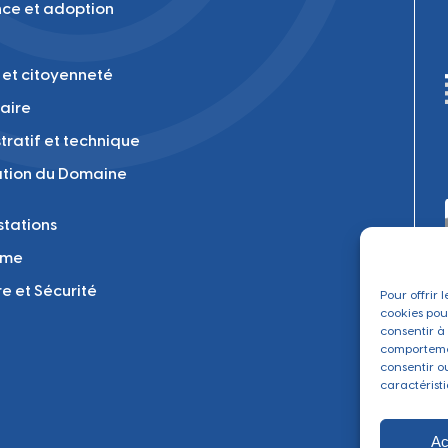
ce et adoption
 et citoyenneté
laire
tratif et technique
tion du Domaine
tations
sme
re et Sécurité
Pour offrir 
cookies pou
consentir à
comportemen
consentir o
caractéristi
Ac