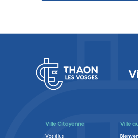
Ville
V
Ville Citoyenne
Ville 
Vos élus
Bienve