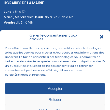
HORAIRES DE LA MAIRIE
Manifestations
Lundi :
8h à 17h
Urbanisme
Mardi, Mercredi et Jeudi :
8h à 12h / 13h à 17h
Sanitaire et Sécurité
Vendredi :
8h à 16h
Gérer le consentement aux
BESOIN D'INFORMATIONS
cookies
Contactez-nous
Pour offrir les meilleures expériences, nous utilisons des technologies
telles que les cookies pour stocker et/ou accéder aux informations des
appareils. Le fait de consentir à ces technologies nous permettra de
traiter des données telles que le comportement de navigation ou les ID
uniques sur ce site. Le fait de ne pas consentir ou de retirer son
consentement peut avoir un effet négatif sur certaines
caractéristiques et fonctions.
Accepter
Refuser
Mentions légales
-
Politique de confidentialité
-
Gérer les cookies
Ville de Thaon-les-Vosges ©2022 - Tous droits réservés