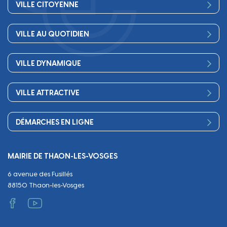
VILLE CITOYENNE
Vos élus
VILLE AU QUOTIDIEN
Conseil Municipal
Bienvenue
Les services de la Mairie
VILLE DYNAMIQUE
Petite enfance
Finances
Sport
Scolarité
Démocratie participative
VILLE ATTRACTIVE
Culture
Périscolaire
Publications
Commerces et artisanat
Associations
Séniors, social, santé
DÉMARCHES EN LIGNE
Urbanisme
Equipements
Circuler
Naissance et adoption
Propreté
Cimetières
MAIRIE DE THAON-LES-VOSGES
Décès
Cadre de vie
Travaux
6 avenue des Fusillés
Papiers et citoyenneté
Tranquillité et sécurité
Emploi
88150 Thaon-les-Vosges
Vie scolaire
Administratif et technique
Occupation du Domaine Public