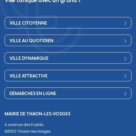
Ville tonique avec un grand T
VILLE CITOYENNE
Vos élus
VILLE AU QUOTIDIEN
Conseil Municipal
Bienvenue
Les services de la Mairie
VILLE DYNAMIQUE
Petite enfance
Finances
Sport
Scolarité
Démocratie participative
VILLE ATTRACTIVE
Culture
Périscolaire
Publications
Commerces et artisanat
Associations
Séniors, social, santé
DÉMARCHES EN LIGNE
Urbanisme
Equipements
Circuler
Naissance et adoption
Propreté
Cimetières
MAIRIE DE THAON-LES-VOSGES
Décès
Cadre de vie
Travaux
6 avenue des Fusillés
Papiers et citoyenneté
Tranquillité et sécurité
Emploi
88150 Thaon-les-Vosges
Vie scolaire