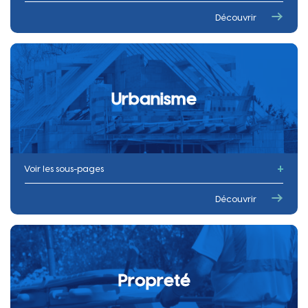
Newsletters et actus
Découvrir
Coup d’pouce
APPEL À PROJET
Je veux m’implanter
Urbanisme
Guide des professionnels
Carte des commerces
Voir les sous-pages
Permis de louer
Découvrir
Ventes immobilières par adjudication
Grands projets
Faire des travaux
Propreté
Enquêtes et consultations publiques