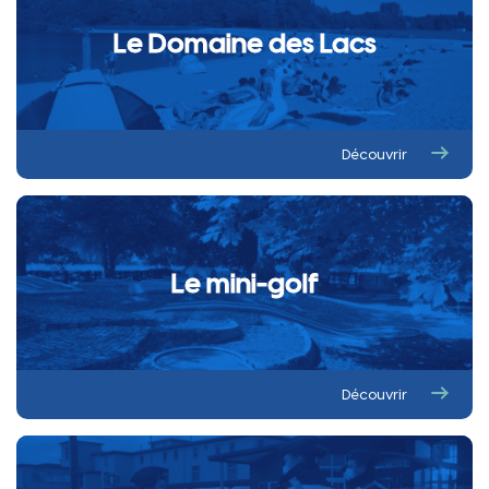
Espaces verts
Le Domaine des Lacs
Nouvelle gestion de l’eau : ce qu’il faut savoir avec la
SAUR
Concours photo « Le printemps : réveil de la nature à
Thaon-les-Vosges »
Découvrir
Concours des Maisons Fleuries : édition 2026
Le mini-golf
Découvrir