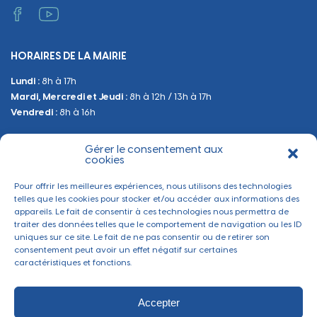
Administratif et technique
Occupation du Domaine Public
HORAIRES DE LA MAIRIE
Manifestations
Lundi :
8h à 17h
Urbanisme
Mardi, Mercredi et Jeudi :
8h à 12h / 13h à 17h
Sanitaire et Sécurité
Vendredi :
8h à 16h
Gérer le consentement aux
BESOIN D'INFORMATIONS
cookies
Contactez-nous
Pour offrir les meilleures expériences, nous utilisons des technologies
telles que les cookies pour stocker et/ou accéder aux informations des
appareils. Le fait de consentir à ces technologies nous permettra de
traiter des données telles que le comportement de navigation ou les ID
uniques sur ce site. Le fait de ne pas consentir ou de retirer son
consentement peut avoir un effet négatif sur certaines
caractéristiques et fonctions.
Accepter