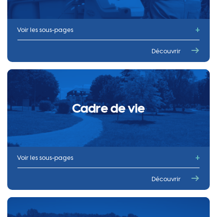
Documents d’urbanisme
Autorisations d’urbanisme
Voir les sous-pages
Carte des points de collecte
Découvrir
Gestion des déchets
Propreté canine
Cadre de vie
Voir les sous-pages
Jardinons ensemble
Découvrir
Réutilisation des Eaux Usées Traitées
Fleurissement