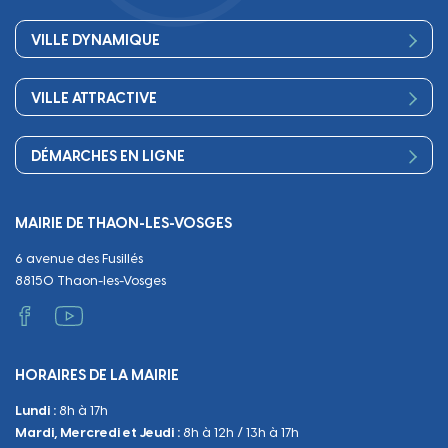
Conseil Municipal
Bienvenue
Les services de la Mairie
VILLE DYNAMIQUE
Petite enfance
Finances
Sport
Scolarité
Démocratie participative
VILLE ATTRACTIVE
Culture
Périscolaire
Publications
Commerces et artisanat
Associations
Séniors, social, santé
DÉMARCHES EN LIGNE
Urbanisme
Equipements
Circuler
Naissance et adoption
Propreté
Cimetières
MAIRIE DE THAON-LES-VOSGES
Décès
Cadre de vie
Travaux
6 avenue des Fusillés
Papiers et citoyenneté
Tranquillité et sécurité
Emploi
88150 Thaon-les-Vosges
Vie scolaire
Administratif et technique
Occupation du Domaine Public
HORAIRES DE LA MAIRIE
Manifestations
Lundi :
8h à 17h
Urbanisme
Mardi, Mercredi et Jeudi :
8h à 12h / 13h à 17h
Sanitaire et Sécurité