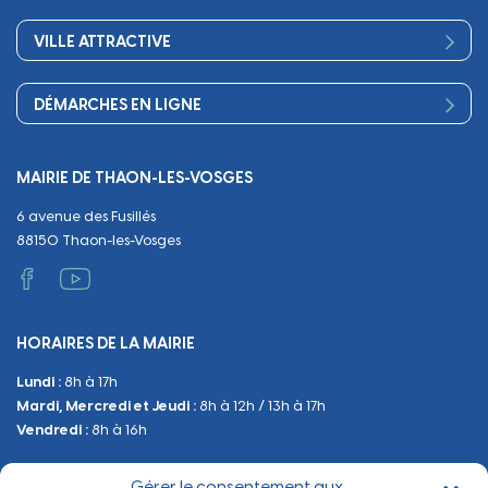
Finances
Sport
Scolarité
Démocratie participative
VILLE ATTRACTIVE
Culture
Périscolaire
Publications
Commerces et artisanat
Associations
Séniors, social, santé
DÉMARCHES EN LIGNE
Urbanisme
Equipements
Circuler
Naissance et adoption
Propreté
Cimetières
MAIRIE DE THAON-LES-VOSGES
Décès
Cadre de vie
Travaux
6 avenue des Fusillés
Papiers et citoyenneté
Tranquillité et sécurité
Emploi
88150 Thaon-les-Vosges
Vie scolaire
Administratif et technique
Occupation du Domaine Public
HORAIRES DE LA MAIRIE
Manifestations
Lundi :
8h à 17h
Urbanisme
Mardi, Mercredi et Jeudi :
8h à 12h / 13h à 17h
Sanitaire et Sécurité
Vendredi :
8h à 16h
Gérer le consentement aux