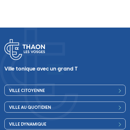
Conseil des jeunes
Conseil de Développement Communal
Ville tonique avec un grand T
VILLE CITOYENNE
Vos élus
VILLE AU QUOTIDIEN
Conseil Municipal
Bienvenue
Les services de la Mairie
VILLE DYNAMIQUE
Petite enfance