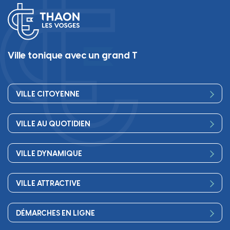
Ville tonique avec un grand T
VILLE CITOYENNE
Vos élus
VILLE AU QUOTIDIEN
Conseil Municipal
Bienvenue
Les services de la Mairie
VILLE DYNAMIQUE
Petite enfance
Finances
Sport
Scolarité
Démocratie participative
VILLE ATTRACTIVE
Culture
Périscolaire
Publications
Commerces et artisanat
Associations
Séniors, social, santé
DÉMARCHES EN LIGNE
Urbanisme
Equipements
Circuler