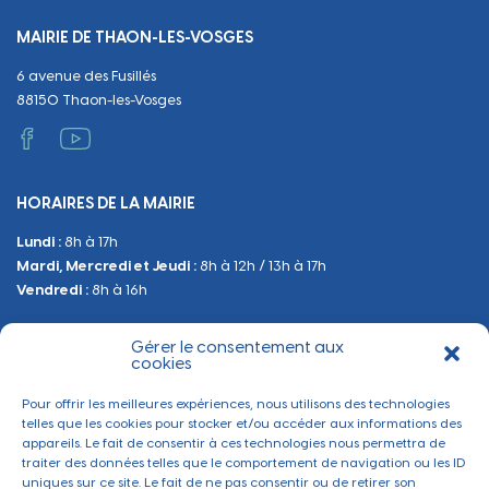
Naissance et adoption
Propreté
Cimetières
MAIRIE DE THAON-LES-VOSGES
Décès
Cadre de vie
Travaux
6 avenue des Fusillés
Papiers et citoyenneté
Tranquillité et sécurité
Emploi
88150 Thaon-les-Vosges
Vie scolaire
Administratif et technique
Occupation du Domaine Public
HORAIRES DE LA MAIRIE
Manifestations
Lundi :
8h à 17h
Urbanisme
Mardi, Mercredi et Jeudi :
8h à 12h / 13h à 17h
Sanitaire et Sécurité
Vendredi :
8h à 16h
Gérer le consentement aux
BESOIN D'INFORMATIONS
cookies
Contactez-nous
Pour offrir les meilleures expériences, nous utilisons des technologies
telles que les cookies pour stocker et/ou accéder aux informations des
appareils. Le fait de consentir à ces technologies nous permettra de
traiter des données telles que le comportement de navigation ou les ID
uniques sur ce site. Le fait de ne pas consentir ou de retirer son