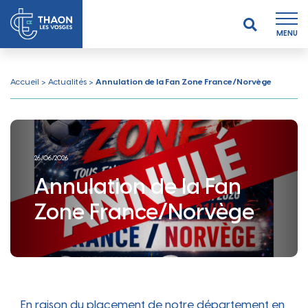
MENU
Accueil
>
Actualités
>
Annulation de la Fan Zone France/Norvège
26/06/2026
Annulation de la Fan
Zone France/Norvège
En raison du placement de notre département en