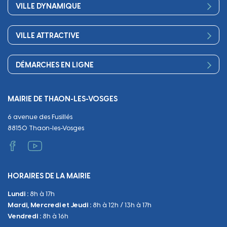
Bienvenue
Les services de la Mairie
VILLE DYNAMIQUE
Petite enfance
Finances
Sport
Scolarité
Démocratie participative
VILLE ATTRACTIVE
Culture
Périscolaire
Publications
Commerces et artisanat
Associations
Séniors, social, santé
DÉMARCHES EN LIGNE
Urbanisme
Equipements
Circuler
Naissance et adoption
Propreté
Cimetières
MAIRIE DE THAON-LES-VOSGES
Décès
Cadre de vie
Travaux
6 avenue des Fusillés
Papiers et citoyenneté
Tranquillité et sécurité
Emploi
88150 Thaon-les-Vosges
Vie scolaire
Administratif et technique
Occupation du Domaine Public
HORAIRES DE LA MAIRIE
Manifestations
Lundi :
8h à 17h
Urbanisme
Mardi, Mercredi et Jeudi :
8h à 12h / 13h à 17h
Sanitaire et Sécurité
Vendredi :
8h à 16h