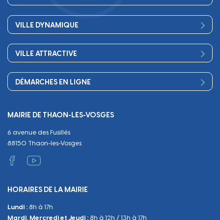
Conseil Municipal
Bienvenue
Les services de la Mairie
VILLE DYNAMIQUE
Petite enfance
Finances
Sport
Scolarité
Démocratie participative
VILLE ATTRACTIVE
Culture
Périscolaire
Publications
Commerces et artisanat
Associations
Séniors, social, santé
DÉMARCHES EN LIGNE
Urbanisme
Equipements
Circuler
Naissance et adoption
Propreté
Cimetières
MAIRIE DE THAON-LES-VOSGES
Décès
Cadre de vie
Travaux
6 avenue des Fusillés
Papiers et citoyenneté
Tranquillité et sécurité
Emploi
88150 Thaon-les-Vosges
Vie scolaire
Administratif et technique
Occupation du Domaine Public
HORAIRES DE LA MAIRIE
Manifestations
Lundi :
8h à 17h
Urbanisme
Mardi, Mercredi et Jeudi :
8h à 12h / 13h à 17h