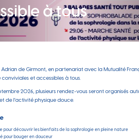
participative
ssible à tous
Périscolaire
Occupation du Domaine
 attr
Carte des commerces, marché
e cit
hebdomadaire, locaux disponibles…
Public
e dyn
Les instances participatives, le conseil des
Portail famille, Projet Éducatif De
jeunes...
Territoire, accueil périscolaire...
Sanitaire sécurité
Les travaux en cours
Zoom sur les travaux en cours sur la
t Adrian de Girmont, en partenariat avec la Mutualité Fra
commune
Travaux
conviviales et accessibles à tous.
ches e
eptembre 2026, plusieurs rendez-vous seront organisés aut
t de l’activité physique douce.
e
 pour découvrir les bienfaits de la sophrologie en pleine nature
é pour bouger en douceur