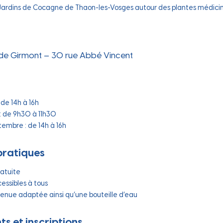
 au qu
Jardins de Cocagne de Thaon-les-Vosges autour des plantes médici
 de Girmont – 30 rue Abbé Vincent
: de 14h à 16h
 : de 9h30 à 11h30
tembre : de 14h à 16h
pratiques
ratuite
cessibles à tous
tenue adaptée ainsi qu’une bouteille d’eau
s et inscriptions