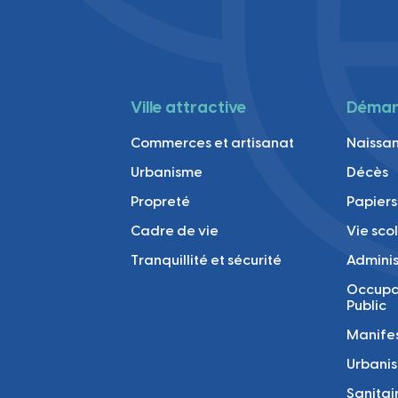
Ville attractive
Démarc
Commerces et artisanat
Naissan
Urbanisme
Décès
Propreté
Papiers
Cadre de vie
Vie sco
Tranquillité et sécurité
Adminis
Occupa
Public
Manifes
Urbani
Sanitai