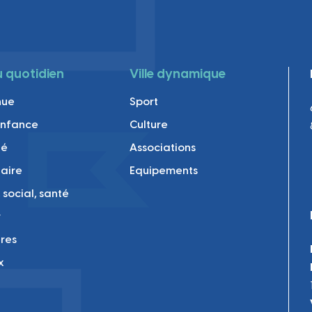
au quotidien
Ville dynamique
nue
Sport
enfance
Culture
té
Associations
laire
Equipements
 social, santé
r
res
x