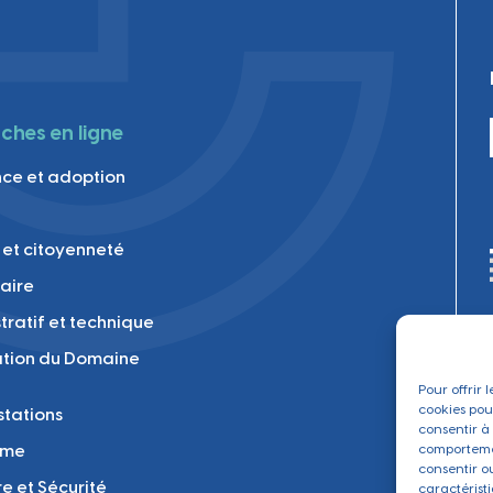
hes en ligne
ce et adoption
 et citoyenneté
laire
tratif et technique
tion du Domaine
Pour offrir 
cookies pou
tations
consentir à
sme
comportemen
consentir o
re et Sécurité
caractéristi