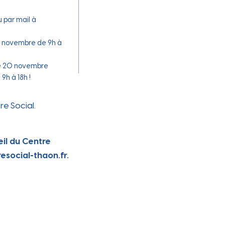
otidie
 par mail à
19 novembre de 9h à
che 20 novembre
9h à 18h !
re Social.
eil du Centre
esocial-thaon.fr.