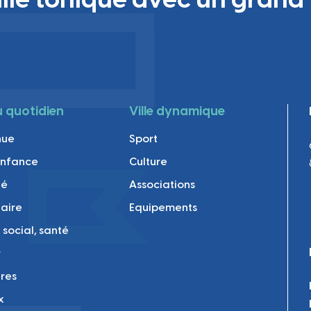
au quotidien
Ville dynamique
nue
Sport
enfance
Culture
té
Associations
laire
Equipements
 social, santé
r
res
x