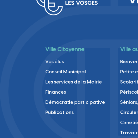
Ville Citoyenne
Ville 
Vos élus
Bienve
Conseil Municipal
Petite 
Les services de la Mairie
Scolari
Finances
Périsco
Démocratie participative
Séniors,
Publications
Circule
Cimetiè
Travau