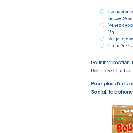
Ville
Récupérer le
accueil@cen
Venez dépose
17h
Vos jouets s
Récupérez vo
Pour information,
Retrouvez toutes le
Pour plus d’infor
Social, téléphone