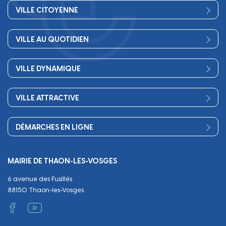
VILLE CITOYENNE
Vos élus
VILLE AU QUOTIDIEN
Conseil Municipal
Bienvenue
Les services de la Mairie
VILLE DYNAMIQUE
Petite enfance
Finances
Sport
Scolarité
Démocratie participative
VILLE ATTRACTIVE
Culture
Périscolaire
Publications
Commerces et artisanat
Associations
Séniors, social, santé
DÉMARCHES EN LIGNE
Urbanisme
Equipements
Circuler
Naissance et adoption
Propreté
Cimetières
MAIRIE DE THAON-LES-VOSGES
Décès
Cadre de vie
Travaux
6 avenue des Fusillés
Papiers et citoyenneté
Tranquillité et sécurité
Emploi
88150 Thaon-les-Vosges
Vie scolaire
Administratif et technique