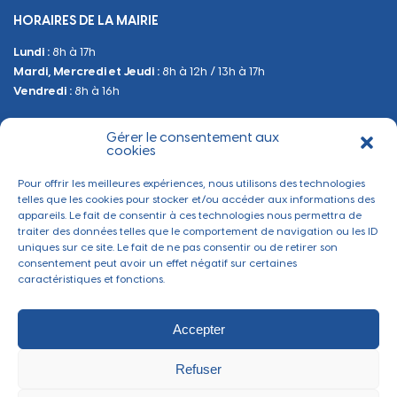
Occupation du Domaine Public
HORAIRES DE LA MAIRIE
Manifestations
Lundi :
8h à 17h
Urbanisme
Mardi, Mercredi et Jeudi :
8h à 12h / 13h à 17h
Sanitaire et Sécurité
Vendredi :
8h à 16h
Gérer le consentement aux
BESOIN D'INFORMATIONS
cookies
Contactez-nous
Pour offrir les meilleures expériences, nous utilisons des technologies
telles que les cookies pour stocker et/ou accéder aux informations des
appareils. Le fait de consentir à ces technologies nous permettra de
traiter des données telles que le comportement de navigation ou les ID
uniques sur ce site. Le fait de ne pas consentir ou de retirer son
consentement peut avoir un effet négatif sur certaines
caractéristiques et fonctions.
Accepter
Refuser
Mentions légales
-
Politique de confidentialité
-
Gérer les cookies