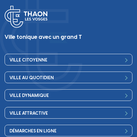
Ville tonique avec un grand T
VILLE CITOYENNE
Vos élus
VILLE AU QUOTIDIEN
Conseil Municipal
Bienvenue
Les services de la Mairie
VILLE DYNAMIQUE
Petite enfance
Finances
Sport
Scolarité
Démocratie participative
VILLE ATTRACTIVE
Culture
Périscolaire
Publications
Commerces et artisanat
Associations
Séniors, social, santé
DÉMARCHES EN LIGNE
Urbanisme