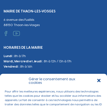
Equipements
Circuler
Naissance et adoption
Propreté
Cimetières
MAIRIE DE THAON-LES-VOSGES
Décès
Cadre de vie
Travaux
6 avenue des Fusillés
Papiers et citoyenneté
Tranquillité et sécurité
Emploi
88150 Thaon-les-Vosges
Vie scolaire
Administratif et technique
Occupation du Domaine Public
HORAIRES DE LA MAIRIE
Manifestations
Lundi :
8h à 17h
Urbanisme
Mardi, Mercredi et Jeudi :
8h à 12h / 13h à 17h
Sanitaire et Sécurité
Vendredi :
8h à 16h
Gérer le consentement aux
BESOIN D'INFORMATIONS
cookies
Contactez-nous
Pour offrir les meilleures expériences, nous utilisons des technologies
telles que les cookies pour stocker et/ou accéder aux informations des
appareils. Le fait de consentir à ces technologies nous permettra de
traiter des données telles que le comportement de navigation ou les ID