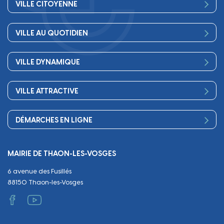
VILLE CITOYENNE
Vos élus
VILLE AU QUOTIDIEN
Conseil Municipal
Bienvenue
Les services de la Mairie
VILLE DYNAMIQUE
Petite enfance
Finances
Sport
Scolarité
Démocratie participative
VILLE ATTRACTIVE
Culture
Périscolaire
Publications
Commerces et artisanat
Associations
Séniors, social, santé
DÉMARCHES EN LIGNE
Urbanisme
Equipements
Circuler
Naissance et adoption
Propreté
Cimetières
MAIRIE DE THAON-LES-VOSGES
Décès
Cadre de vie
Travaux
6 avenue des Fusillés
Papiers et citoyenneté
Tranquillité et sécurité
Emploi
88150 Thaon-les-Vosges
Vie scolaire
Administratif et technique
Occupation du Domaine Public