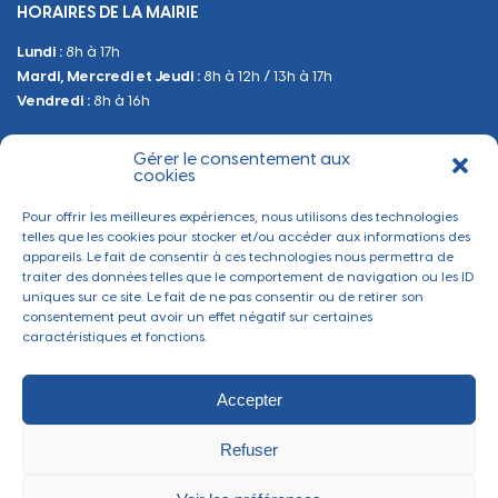
HORAIRES DE LA MAIRIE
Manifestations
Lundi :
8h à 17h
Urbanisme
Mardi, Mercredi et Jeudi :
8h à 12h / 13h à 17h
Sanitaire et Sécurité
Vendredi :
8h à 16h
Gérer le consentement aux
BESOIN D'INFORMATIONS
cookies
Contactez-nous
Pour offrir les meilleures expériences, nous utilisons des technologies
telles que les cookies pour stocker et/ou accéder aux informations des
appareils. Le fait de consentir à ces technologies nous permettra de
traiter des données telles que le comportement de navigation ou les ID
uniques sur ce site. Le fait de ne pas consentir ou de retirer son
consentement peut avoir un effet négatif sur certaines
caractéristiques et fonctions.
Accepter
Refuser
Mentions légales
-
Politique de confidentialité
-
Gérer les cookies
Ville de Thaon-les-Vosges ©2022 - Tous droits réservés