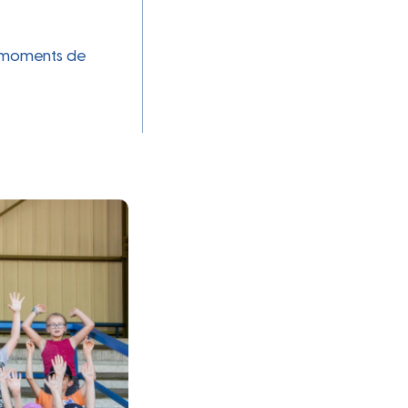
otidie
t moments de