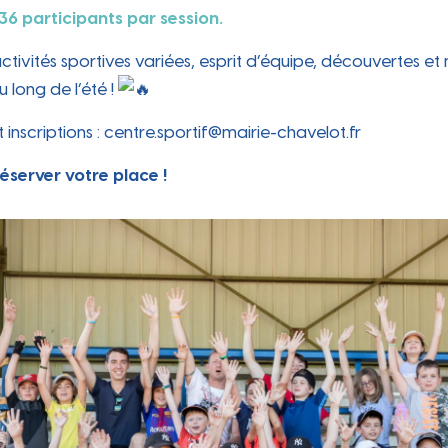
 au qu
 36 participants par session.
tivités sportives variées, esprit d’équipe, découvertes e
u long de l’été !
inscriptions : centre.sportif@mairie-chavelot.fr
éserver votre place !