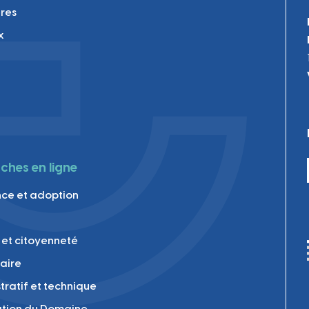
res
x
hes en ligne
ce et adoption
 et citoyenneté
laire
tratif et technique
tion du Domaine