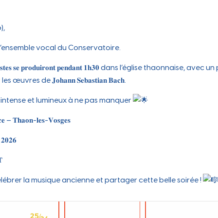
 au qu
),
ensemble vocal du Conservatoire.
𝐢𝐬𝐭𝐞𝐬 𝐬𝐞 𝐩𝐫𝐨𝐝𝐮𝐢𝐫𝐨𝐧𝐭 𝐩𝐞𝐧𝐝𝐚𝐧𝐭 𝟏𝐡𝟑𝟎 dans l’église thaonnaise, 
vres de 𝐉𝐨𝐡𝐚𝐧𝐧 𝐒𝐞𝐛𝐚𝐬𝐭𝐢𝐚𝐧 𝐁𝐚𝐜𝐡.
intense et lumineux à ne pas manquer
𝐢𝐜𝐞 – 𝐓𝐡𝐚𝐨𝐧-𝐥𝐞𝐬-𝐕𝐨𝐬𝐠𝐞𝐬
 𝟐𝟎𝟐𝟔
𝐓
brer la musique ancienne et partager cette belle soirée !