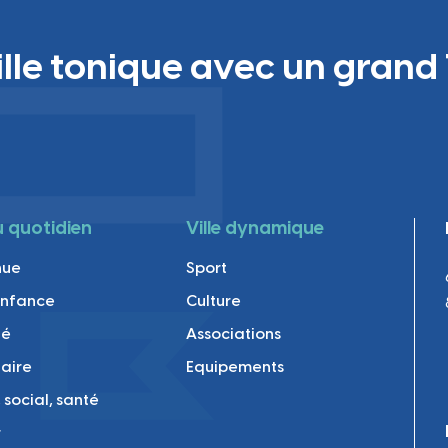
ille tonique avec un grand 
au quotidien
Ville dynamique
nue
Sport
enfance
Culture
té
Associations
laire
Equipements
 social, santé
r