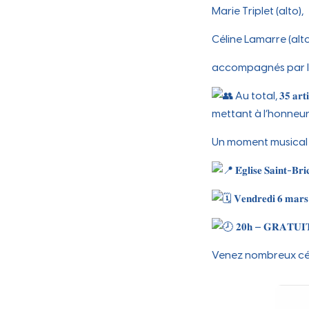
Ville
Marie Triplet (alto),
Céline Lamarre (alto
accompagnés par l’
Au total, 𝟑𝟓 𝐚𝐫𝐭
mettant à l’honneur les œu
Un moment musical 
𝐄́𝐠𝐥𝐢𝐬𝐞 𝐒𝐚𝐢𝐧𝐭-𝐁𝐫
𝐕𝐞𝐧𝐝𝐫𝐞𝐝𝐢 𝟔 𝐦𝐚𝐫𝐬
𝟐𝟎𝐡 – 𝐆𝐑𝐀𝐓𝐔𝐈
Venez nombreux célé