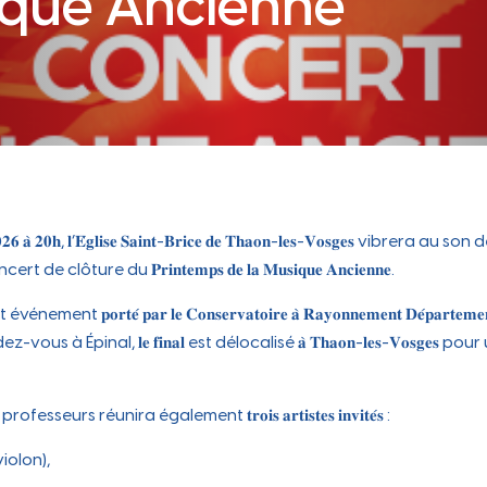
que Ancienne
participative
Périscolaire
Occupation du Domaine
 attr
Carte des commerces, marché
e cit
hebdomadaire, locaux disponibles…
Public
e dyn
Les instances participatives, le conseil des
Portail famille, Projet Éducatif De
jeunes...
Territoire, accueil périscolaire...
Sanitaire sécurité
Les travaux en cours
Zoom sur les travaux en cours sur la
𝟐𝟎𝟐𝟔 𝐚̀ 𝟐𝟎𝐡, 𝐥’𝐄́𝐠𝐥𝐢𝐬𝐞 𝐒𝐚𝐢𝐧𝐭-𝐁𝐫𝐢𝐜𝐞 𝐝𝐞 𝐓𝐡𝐚𝐨𝐧-𝐥𝐞𝐬-𝐕𝐨𝐬𝐠𝐞𝐬 vibrera 
commune
Travaux
clôture du 𝐏𝐫𝐢𝐧𝐭𝐞𝐦𝐩𝐬 𝐝𝐞 𝐥𝐚 𝐌𝐮𝐬𝐢𝐪𝐮𝐞 𝐀𝐧𝐜𝐢𝐞𝐧𝐧𝐞.
ches e
𝐨𝐫𝐭𝐞́ 𝐩𝐚𝐫 𝐥𝐞 𝐂𝐨𝐧𝐬𝐞𝐫𝐯𝐚𝐭𝐨𝐢𝐫𝐞 𝐚̀ 𝐑𝐚𝐲𝐨𝐧𝐧𝐞𝐦𝐞𝐧𝐭 𝐃𝐞́𝐩𝐚𝐫𝐭𝐞𝐦𝐞𝐧𝐭𝐚
us à Épinal, 𝐥𝐞 𝐟𝐢𝐧𝐚𝐥 est délocalisé 𝐚̀ 𝐓𝐡𝐚𝐨𝐧-𝐥𝐞𝐬-𝐕𝐨𝐬𝐠𝐞𝐬 po
seurs réunira également 𝐭𝐫𝐨𝐢𝐬 𝐚𝐫𝐭𝐢𝐬𝐭𝐞𝐬 𝐢𝐧𝐯𝐢𝐭𝐞́𝐬 :
iolon),