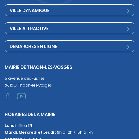
Bienvenue
Les services de la Mairie
VILLE DYNAMIQUE
Petite enfance
Finances
Sport
Scolarité
Démocratie participative
VILLE ATTRACTIVE
Culture
Périscolaire
Publications
Commerces et artisanat
Associations
Séniors, social, santé
DÉMARCHES EN LIGNE
Urbanisme
Equipements
Circuler
Naissance et adoption
Propreté
Cimetières
MAIRIE DE THAON-LES-VOSGES
Décès
Cadre de vie
Travaux
6 avenue des Fusillés
Papiers et citoyenneté
Tranquillité et sécurité
Emploi
88150 Thaon-les-Vosges
Vie scolaire
Administratif et technique
Occupation du Domaine Public
HORAIRES DE LA MAIRIE
Manifestations
Lundi :
8h à 17h
Urbanisme
Mardi, Mercredi et Jeudi :
8h à 12h / 13h à 17h
Sanitaire et Sécurité