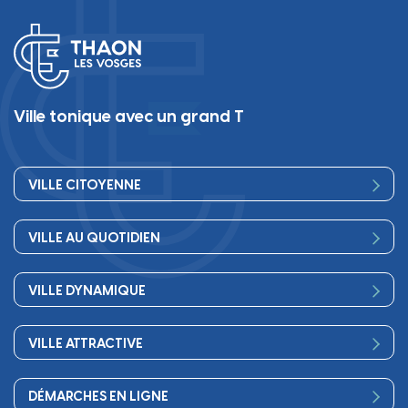
Ville tonique avec un grand T
VILLE CITOYENNE
Vos élus
VILLE AU QUOTIDIEN
Conseil Municipal
Bienvenue
Les services de la Mairie
VILLE DYNAMIQUE
Petite enfance
Finances
Sport
Scolarité
Démocratie participative
VILLE ATTRACTIVE
Culture
Périscolaire
Publications
Commerces et artisanat
Associations
Séniors, social, santé
DÉMARCHES EN LIGNE