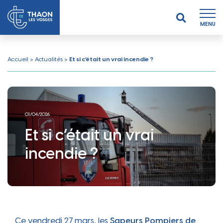
MENU
Accueil
>
Actualités
>
Et si c’était un vrai incendie ?
01/04/2026
Et si c’était un vrai
incendie ?
Ce vendredi 27 mars, les
Sapeurs Pompiers de