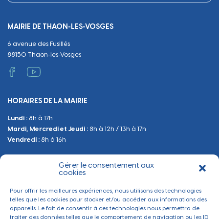
Urbanisme
Equipements
Circuler
Naissance et adoption
Propreté
Cimetières
MAIRIE DE THAON-LES-VOSGES
Décès
Cadre de vie
Travaux
6 avenue des Fusillés
Papiers et citoyenneté
Tranquillité et sécurité
Emploi
88150 Thaon-les-Vosges
Vie scolaire
Administratif et technique
Occupation du Domaine Public
HORAIRES DE LA MAIRIE
Manifestations
Lundi :
8h à 17h
Urbanisme
Mardi, Mercredi et Jeudi :
8h à 12h / 13h à 17h
Sanitaire et Sécurité
Vendredi :
8h à 16h
Gérer le consentement aux
BESOIN D'INFORMATIONS
cookies
Contactez-nous
Pour offrir les meilleures expériences, nous utilisons des technologies
telles que les cookies pour stocker et/ou accéder aux informations des
appareils. Le fait de consentir à ces technologies nous permettra de
traiter des données telles que le comportement de navigation ou les ID