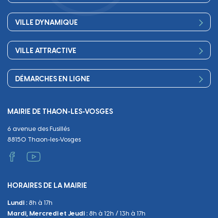
Conseil Municipal
Bienvenue
Les services de la Mairie
VILLE DYNAMIQUE
Petite enfance
Finances
Sport
Scolarité
Démocratie participative
VILLE ATTRACTIVE
Culture
Périscolaire
Publications
Commerces et artisanat
Associations
Séniors, social, santé
DÉMARCHES EN LIGNE
Urbanisme
Equipements
Circuler
Naissance et adoption
Propreté
Cimetières
MAIRIE DE THAON-LES-VOSGES
Décès
Cadre de vie
Travaux
6 avenue des Fusillés
Papiers et citoyenneté
Tranquillité et sécurité
Emploi
88150 Thaon-les-Vosges
Vie scolaire
Administratif et technique
Occupation du Domaine Public
HORAIRES DE LA MAIRIE
Manifestations
Lundi :
8h à 17h
Urbanisme
Mardi, Mercredi et Jeudi :
8h à 12h / 13h à 17h