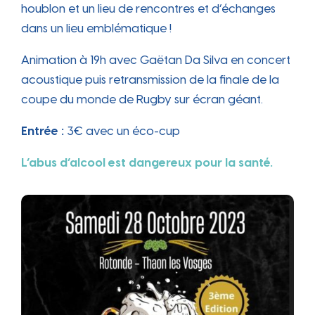
houblon et un lieu de rencontres et d’échanges
dans un lieu emblématique !
Animation à 19h avec Gaëtan Da Silva en concert
acoustique puis retransmission de la finale de la
coupe du monde de Rugby sur écran géant.
Entrée :
3€ avec un éco-cup
L’abus d’alcool est dangereux pour la santé.