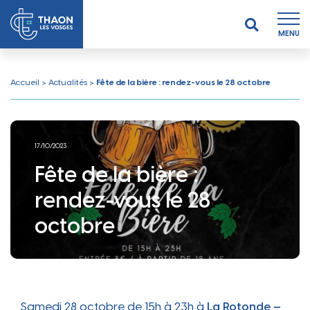
MENU
Accueil
>
Actualités
>
Fête de la bière : rendez-vous le 28 octobre
17/10/2023
Fête de la bière :
rendez-vous le 28
octobre
Samedi 28 octobre de 15h à 23h à
La Rotonde –