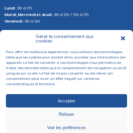
Lundi :
8h à 17h
Urbanisme
Mardi, Mercredi et Jeudi :
8h à 12h / 13h à 17h
Sanitaire et Sécurité
Vendredi :
8h à 16h
Gérer le consentement aux
BESOIN D'INFORMATIONS
cookies
Contactez-nous
Pour offrir les meilleures expériences, nous utilisons des technologies
telles que les cookies pour stocker et/ou accéder aux informations des
appareils. Le fait de consentir à ces technologies nous permettra de
traiter des données telles que le comportement de navigation ou les ID
uniques sur ce site. Le fait de ne pas consentir ou de retirer son
consentement peut avoir un effet négatif sur certaines
caractéristiques et fonctions.
Accepter
Refuser
Mentions légales
-
Politique de confidentialité
-
Gérer les cookies
Ville de Thaon-les-Vosges ©2022 - Tous droits réservés
Voir les préférences
Réalisé par
Section 4