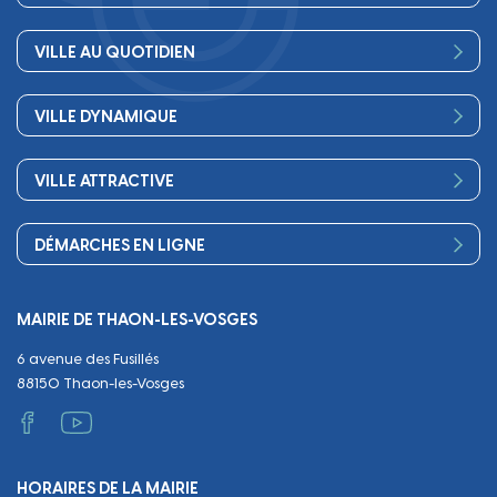
Vos élus
VILLE AU QUOTIDIEN
Conseil Municipal
Bienvenue
Les services de la Mairie
VILLE DYNAMIQUE
Petite enfance
Finances
Sport
Scolarité
Démocratie participative
VILLE ATTRACTIVE
Culture
Périscolaire
Publications
Commerces et artisanat
Associations
Séniors, social, santé
DÉMARCHES EN LIGNE
Urbanisme
Equipements
Circuler
Naissance et adoption
Propreté
Cimetières
MAIRIE DE THAON-LES-VOSGES
Décès
Cadre de vie
Travaux
6 avenue des Fusillés
Papiers et citoyenneté
Tranquillité et sécurité
Emploi
88150 Thaon-les-Vosges
Vie scolaire
Administratif et technique
Occupation du Domaine Public
HORAIRES DE LA MAIRIE
Manifestations