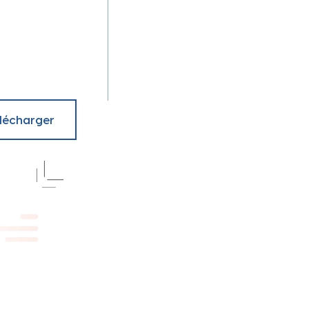
otidie
lécharger