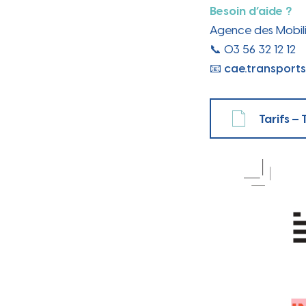
Ville
Besoin d’aide ?
Agence des Mobili
📞 03 56 32 12 12
📧
cae.transports
Tarifs –