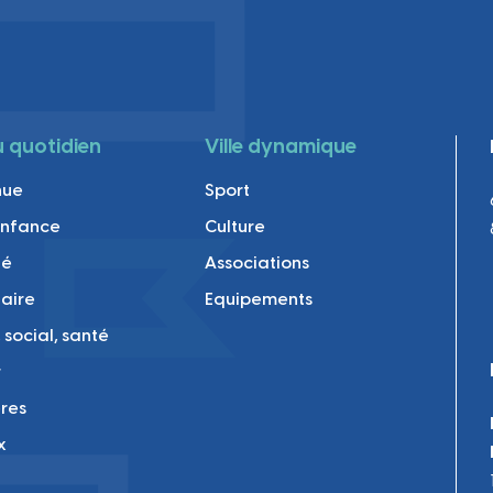
au quotidien
Ville dynamique
nue
Sport
enfance
Culture
té
Associations
laire
Equipements
 social, santé
r
res
x