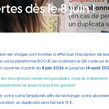
participative
tes dès le 8 juin !
Périscolaire
Occupation du Domaine
 attr
Carte des commerces, marché
e cit
hebdomadaire, locaux disponibles…
Public
e dyn
Les instances participatives, le conseil des
Portail famille, Projet Éducatif De
jeunes...
Territoire, accueil périscolaire...
Sanitaire sécurité
Les travaux en cours
Zoom sur les travaux en cours sur la
aon-les-Vosges sont invitées à effectuer l’inscription de le
commune
Travaux
es via la plateforme BOOJE (en scannant le QR code sur le 
ches e
ont ouvertes à partir du
8 juin 2026
et jusqu’au
14 août 20
 les inscriptions resteront possibles, mais le traitement
 septembre ne pourra pas être garanti.
r votre carte Simplicités afin de recharger votre abonne
oration, un duplicata sera facturé 15 €.