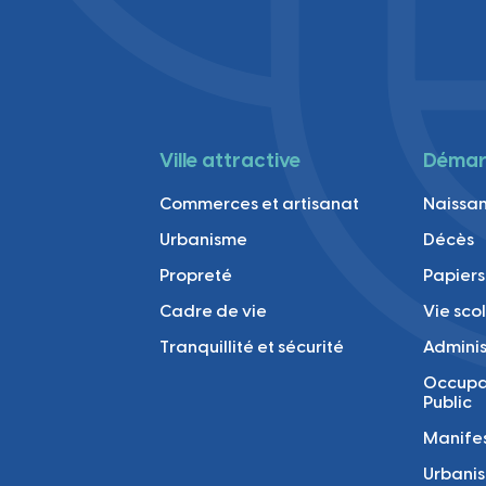
Ville attractive
Démarc
Commerces et artisanat
Naissan
Urbanisme
Décès
Propreté
Papiers
Cadre de vie
Vie sco
Tranquillité et sécurité
Adminis
Occupa
Public
Manifes
Urbani