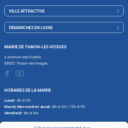
Finances
Sport
Scolarité
Démocratie participative
VILLE ATTRACTIVE
Culture
Périscolaire
Publications
Commerces et artisanat
Associations
Séniors, social, santé
DÉMARCHES EN LIGNE
Urbanisme
Equipements
Circuler
Naissance et adoption
Propreté
Cimetières
MAIRIE DE THAON-LES-VOSGES
Décès
Cadre de vie
Travaux
6 avenue des Fusillés
Papiers et citoyenneté
Tranquillité et sécurité
Emploi
88150 Thaon-les-Vosges
Vie scolaire
Administratif et technique
Occupation du Domaine Public
HORAIRES DE LA MAIRIE
Manifestations
Lundi :
8h à 17h
Urbanisme
Mardi, Mercredi et Jeudi :
8h à 12h / 13h à 17h
Sanitaire et Sécurité
Vendredi :
8h à 16h