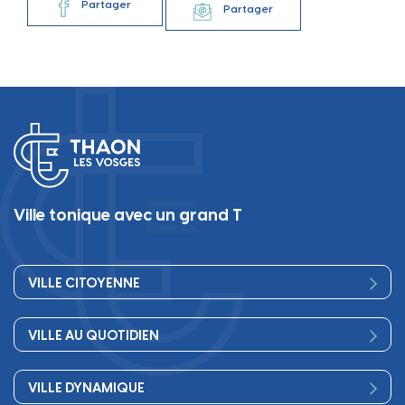
Partager
Partager
Ville tonique avec un grand T
VILLE CITOYENNE
Vos élus
VILLE AU QUOTIDIEN
Conseil Municipal
Bienvenue
Les services de la Mairie
VILLE DYNAMIQUE
Petite enfance