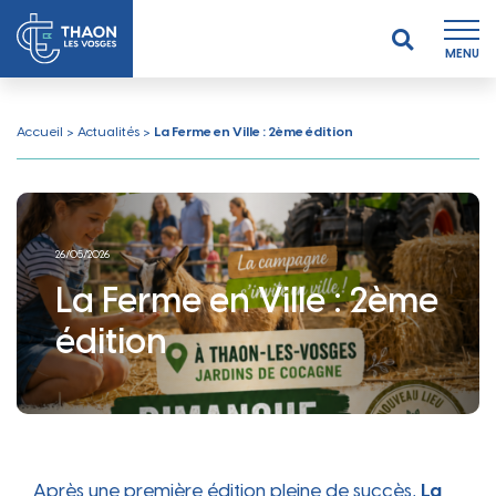
MENU
Accueil
>
Actualités
>
La Ferme en Ville : 2ème édition
26/05/2026
La Ferme en Ville : 2ème
édition
Après une première édition pleine de succès,
La