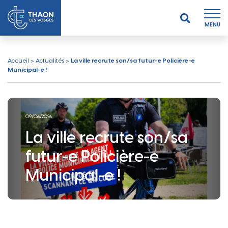
MENU
Accueil
>
Actualités
>
La ville recrute son/sa futur-e Policière-e
Municipal-e !
09/06/2026
La ville recrute son/sa
futur-e Policière-e
Municipal-e !