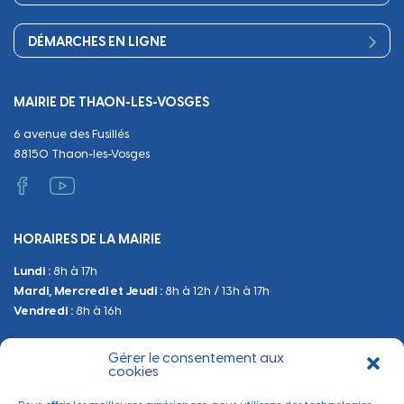
Culture
Périscolaire
Publications
Commerces et artisanat
Associations
Séniors, social, santé
DÉMARCHES EN LIGNE
Urbanisme
Equipements
Circuler
Naissance et adoption
Propreté
Cimetières
MAIRIE DE THAON-LES-VOSGES
Décès
Cadre de vie
Travaux
6 avenue des Fusillés
Papiers et citoyenneté
Tranquillité et sécurité
Emploi
88150 Thaon-les-Vosges
Vie scolaire
Administratif et technique
Occupation du Domaine Public
HORAIRES DE LA MAIRIE
Manifestations
Lundi :
8h à 17h
Urbanisme
Mardi, Mercredi et Jeudi :
8h à 12h / 13h à 17h
Sanitaire et Sécurité
Vendredi :
8h à 16h
Gérer le consentement aux
BESOIN D'INFORMATIONS
cookies
Contactez-nous