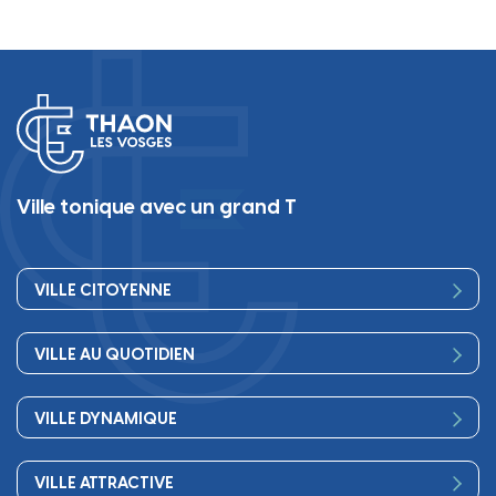
Ville tonique avec un grand T
VILLE CITOYENNE
Vos élus
VILLE AU QUOTIDIEN
Conseil Municipal
Bienvenue
Les services de la Mairie
VILLE DYNAMIQUE
Petite enfance
Finances
Sport
Scolarité
Démocratie participative
VILLE ATTRACTIVE