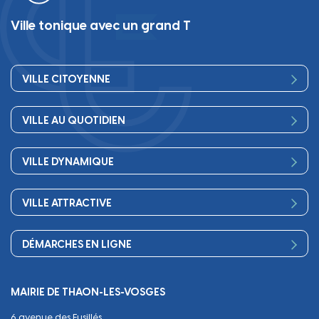
Ville tonique avec un grand T
VILLE CITOYENNE
Vos élus
VILLE AU QUOTIDIEN
Conseil Municipal
Bienvenue
Les services de la Mairie
VILLE DYNAMIQUE
Petite enfance
Finances
Sport
Scolarité
Démocratie participative
VILLE ATTRACTIVE
Culture
Périscolaire
Publications
Commerces et artisanat
Associations
Séniors, social, santé
DÉMARCHES EN LIGNE
Urbanisme
Equipements
Circuler
Naissance et adoption
Propreté
Cimetières
MAIRIE DE THAON-LES-VOSGES
Décès
Cadre de vie
Travaux
6 avenue des Fusillés