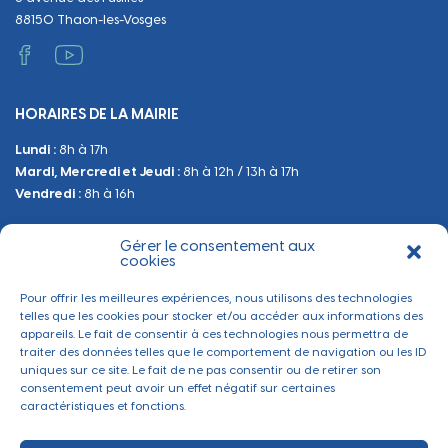
Papiers et citoyenneté
Tranquillité et sécurité
Emploi
88150 Thaon-les-Vosges
Vie scolaire
Administratif et technique
Occupation du Domaine Public
HORAIRES DE LA MAIRIE
Manifestations
Lundi :
8h à 17h
Urbanisme
Mardi, Mercredi et Jeudi :
8h à 12h / 13h à 17h
Sanitaire et Sécurité
Vendredi :
8h à 16h
Gérer le consentement aux
BESOIN D'INFORMATIONS
cookies
Contactez-nous
Pour offrir les meilleures expériences, nous utilisons des technologies
telles que les cookies pour stocker et/ou accéder aux informations des
appareils. Le fait de consentir à ces technologies nous permettra de
traiter des données telles que le comportement de navigation ou les ID
uniques sur ce site. Le fait de ne pas consentir ou de retirer son
consentement peut avoir un effet négatif sur certaines
caractéristiques et fonctions.