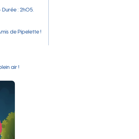
otidie
 Durée : 2h05.
mis de Pipelette !
in air !