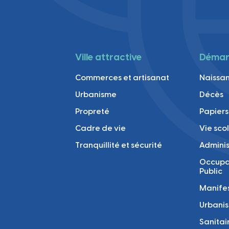
Ville attractive
Démarc
Commerces et artisanat
Naissan
Urbanisme
Décès
Propreté
Papiers
Cadre de vie
Vie sco
Tranquillité et sécurité
Adminis
Occupa
Public
Manifes
Urbani
Sanitai