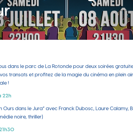
participative
ur
Périscolaire
Occupation du Domaine
 attr
Carte des commerces, marché
e cit
hebdomadaire, locaux disponibles…
Public
e dyn
Les instances participatives, le conseil des
Portail famille, Projet Éducatif De
jeunes...
Territoire, accueil périscolaire...
Sanitaire sécurité
Les travaux en cours
Zoom sur les travaux en cours sur la
us dans le parc de La Rotonde pour deux soirées gratuites 
commune
Travaux
 vos transats et profitez de la magie du cinéma en plein ai
ches e
le !
à 22h
 “Un Ours dans le Jura” avec Franck Dubosc, Laure Calamy,
édie noire, thriller)
 21h30