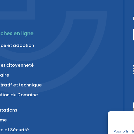
hes en ligne
ce et adoption
 et citoyenneté
laire
tratif et technique
tion du Domaine
tations
sme
re et Sécurité
Pour offrir 