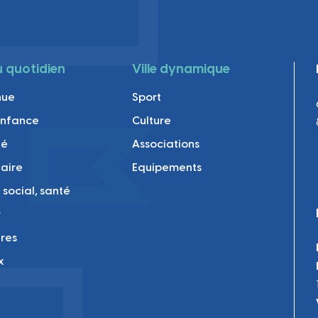
au quotidien
Ville dynamique
nue
Sport
enfance
Culture
té
Associations
laire
Equipements
 social, santé
r
res
x