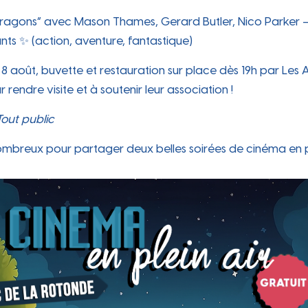
 au qu
 “Dragons” avec Mason Thames, Gerard Butler, Nico Parker –
ts ✨ (action, aventure, fantastique)
8 août, buvette et restauration sur place dès 19h par Les A
r rendre visite et à soutenir leur association !
Tout public
mbreux pour partager deux belles soirées de cinéma en ple