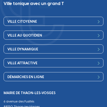
Ville tonique avec un grand T
VILLE CITOYENNE
Vos élus
VILLE AU QUOTIDIEN
Conseil Municipal
Bienvenue
Les services de la Mairie
VILLE DYNAMIQUE
Petite enfance
Finances
Sport
Scolarité
Démocratie participative
VILLE ATTRACTIVE
Culture
Périscolaire
Publications
Commerces et artisanat
Associations
Séniors, social, santé
DÉMARCHES EN LIGNE
Urbanisme
Equipements
Circuler
Naissance et adoption
Propreté
Cimetières
MAIRIE DE THAON-LES-VOSGES
Décès
Cadre de vie
Travaux
6 avenue des Fusillés
Papiers et citoyenneté
Tranquillité et sécurité
Emploi
88150 Thaon-les-Vosges