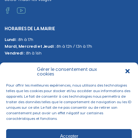
Vie scolaire
Administratif et technique
Occupation du Domaine Public
HORAIRES DE LA MAIRIE
Manifestations
Lundi :
8h à 17h
Urbanisme
Mardi, Mercredi et Jeudi :
8h à 12h / 13h à 17h
Sanitaire et Sécurité
Vendredi :
8h à 16h
Gérer le consentement aux
BESOIN D'INFORMATIONS
cookies
Contactez-nous
Pour offrir les meilleures expériences, nous utilisons des technologies
telles que les cookies pour stocker et/ou accéder aux informations des
appareils. Le fait de consentir à ces technologies nous permettra de
traiter des données telles que le comportement de navigation ou les ID
uniques sur ce site. Le fait de ne pas consentir ou de retirer son
consentement peut avoir un effet négatif sur certaines
caractéristiques et fonctions.
Accepter