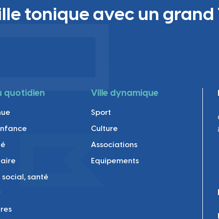
ille tonique avec un grand 
au quotidien
Ville dynamique
nue
Sport
enfance
Culture
té
Associations
laire
Equipements
 social, santé
r
res