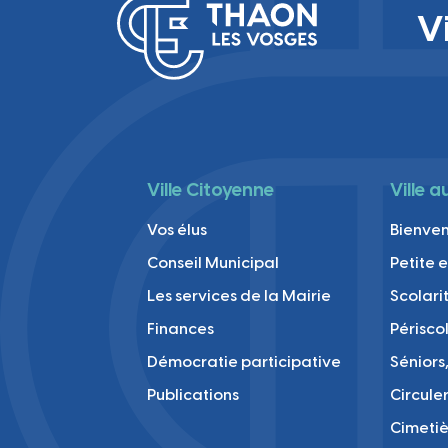
V
Ville Citoyenne
Ville 
Vos élus
Bienve
Conseil Municipal
Petite 
Les services de la Mairie
Scolari
Finances
Périsco
Démocratie participative
Séniors,
Publications
Circule
Cimetiè