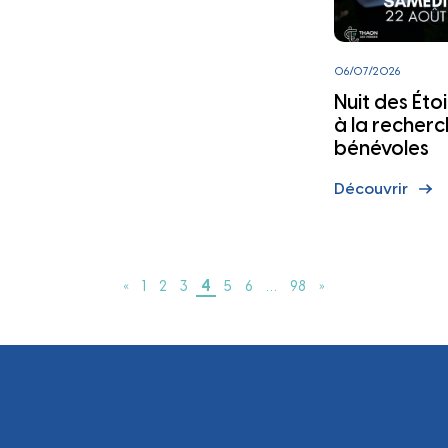
06/07/2026
Nuit des Étoil
à la recher
bénévoles
Découvrir
4
«
1
2
3
5
6
…
98
»