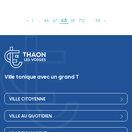
68
«
1
…
66
67
69
70
…
98
»
Ville tonique avec un grand T
VILLE CITOYENNE
Vos élus
VILLE AU QUOTIDIEN
Conseil Municipal
Bienvenue
Les services de la Mairie