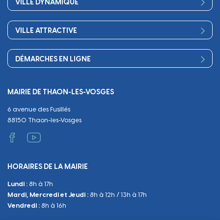
VILLE DYNAMIQUE
Petite enfance
Finances
Sport
Scolarité
Démocratie participative
VILLE ATTRACTIVE
Culture
Périscolaire
Publications
Commerces et artisanat
Associations
Séniors, social, santé
DÉMARCHES EN LIGNE
Urbanisme
Equipements
Circuler
Naissance et adoption
Propreté
Cimetières
MAIRIE DE THAON-LES-VOSGES
Décès
Cadre de vie
Travaux
6 avenue des Fusillés
Papiers et citoyenneté
Tranquillité et sécurité
Emploi
88150 Thaon-les-Vosges
Vie scolaire
Administratif et technique
Occupation du Domaine Public
HORAIRES DE LA MAIRIE
Manifestations
Lundi :
8h à 17h
Urbanisme
Mardi, Mercredi et Jeudi :
8h à 12h / 13h à 17h
Sanitaire et Sécurité
Vendredi :
8h à 16h