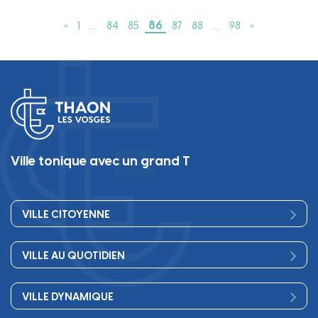
86
«
1
…
84
85
87
88
…
98
»
Ville tonique avec un grand T
VILLE CITOYENNE
Vos élus
VILLE AU QUOTIDIEN
Conseil Municipal
Bienvenue
Les services de la Mairie
VILLE DYNAMIQUE
Petite enfance
Finances