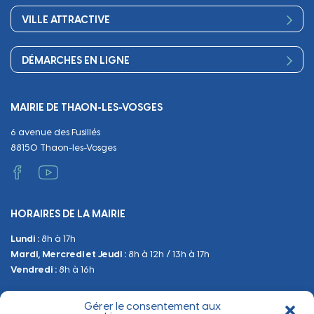
Sport
Scolarité
Démocratie participative
VILLE ATTRACTIVE
Culture
Périscolaire
Publications
Commerces et artisanat
Associations
Séniors, social, santé
DÉMARCHES EN LIGNE
Urbanisme
Equipements
Circuler
Naissance et adoption
Propreté
Cimetières
MAIRIE DE THAON-LES-VOSGES
Décès
Cadre de vie
Travaux
6 avenue des Fusillés
Papiers et citoyenneté
Tranquillité et sécurité
Emploi
88150 Thaon-les-Vosges
Vie scolaire
Administratif et technique
Occupation du Domaine Public
HORAIRES DE LA MAIRIE
Manifestations
Lundi :
8h à 17h
Urbanisme
Mardi, Mercredi et Jeudi :
8h à 12h / 13h à 17h
Sanitaire et Sécurité
Vendredi :
8h à 16h
Gérer le consentement aux
BESOIN D'INFORMATIONS