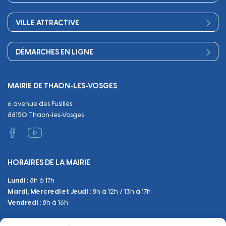
Petite enfance
Finances
Sport
Scolarité
Démocratie participative
VILLE ATTRACTIVE
Culture
Périscolaire
Publications
Commerces et artisanat
Associations
Séniors, social, santé
DÉMARCHES EN LIGNE
Urbanisme
Equipements
Circuler
Naissance et adoption
Propreté
Cimetières
MAIRIE DE THAON-LES-VOSGES
Décès
Cadre de vie
Travaux
6 avenue des Fusillés
Papiers et citoyenneté
Tranquillité et sécurité
Emploi
88150 Thaon-les-Vosges
Vie scolaire
Administratif et technique
Occupation du Domaine Public
HORAIRES DE LA MAIRIE
Manifestations
Lundi :
8h à 17h
Urbanisme
Mardi, Mercredi et Jeudi :
8h à 12h / 13h à 17h
Sanitaire et Sécurité
Vendredi :
8h à 16h