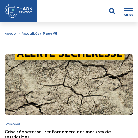
MENU
Accueil
>
Actualités
>
Page 95
10/08/2022
Crise sécheresse : renforcement des mesures de
restrictions