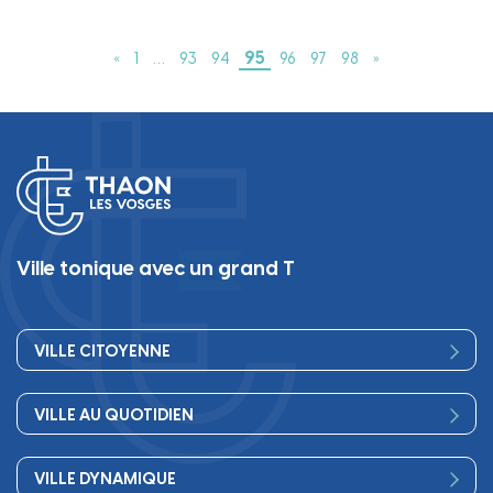
95
«
1
…
93
94
96
97
98
»
Ville tonique avec un grand T
VILLE CITOYENNE
Vos élus
VILLE AU QUOTIDIEN
Conseil Municipal
Bienvenue
Les services de la Mairie
VILLE DYNAMIQUE