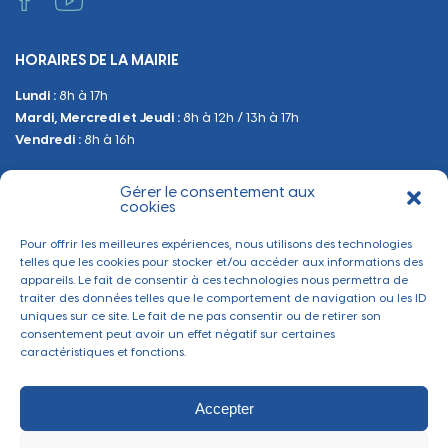
Administratif et technique
Occupation du Domaine Public
HORAIRES DE LA MAIRIE
Manifestations
Lundi :
8h à 17h
Urbanisme
Mardi, Mercredi et Jeudi :
8h à 12h / 13h à 17h
Sanitaire et Sécurité
Vendredi :
8h à 16h
Gérer le consentement aux
BESOIN D'INFORMATIONS
cookies
Contactez-nous
Pour offrir les meilleures expériences, nous utilisons des technologies
telles que les cookies pour stocker et/ou accéder aux informations des
appareils. Le fait de consentir à ces technologies nous permettra de
traiter des données telles que le comportement de navigation ou les ID
uniques sur ce site. Le fait de ne pas consentir ou de retirer son
consentement peut avoir un effet négatif sur certaines
caractéristiques et fonctions.
Accepter