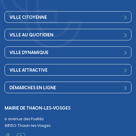
VILLE CITOYENNE
Vos élus
VILLE AU QUOTIDIEN
Conseil Municipal
Bienvenue
Les services de la Mairie
VILLE DYNAMIQUE
Petite enfance
Finances
Sport
Scolarité
Démocratie participative
VILLE ATTRACTIVE
Culture
Périscolaire
Publications
Commerces et artisanat
Associations
Séniors, social, santé
DÉMARCHES EN LIGNE
Urbanisme
Equipements
Circuler
Naissance et adoption
Propreté
Cimetières
MAIRIE DE THAON-LES-VOSGES
Décès
Cadre de vie
Travaux
6 avenue des Fusillés
Papiers et citoyenneté
Tranquillité et sécurité
Emploi
88150 Thaon-les-Vosges
Vie scolaire