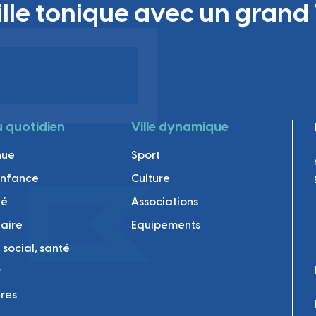
ille tonique avec un grand 
au quotidien
Ville dynamique
nue
Sport
enfance
Culture
té
Associations
laire
Equipements
 social, santé
r
res