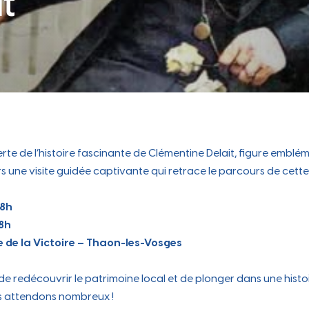
it
participative
Périscolaire
Occupation du Domaine
 attr
Carte des commerces, marché
e cit
hebdomadaire, locaux disponibles…
Public
e dyn
Les instances participatives, le conseil des
Portail famille, Projet Éducatif De
jeunes...
Territoire, accueil périscolaire...
Sanitaire sécurité
Les travaux en cours
Zoom sur les travaux en cours sur la
rte de l’histoire fascinante de Clémentine Delait, figure embl
commune
Travaux
rs une visite guidée captivante qui retrace le parcours de ce
ches e
18h
18h
 de la Victoire – Thaon-les-Vosges
de redécouvrir le patrimoine local et de plonger dans une histo
 attendons nombreux !