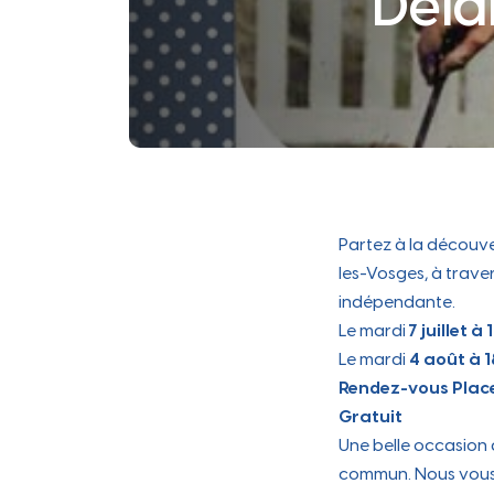
Dela
Scolarité
Administratif et
Ville
Tout savoir sur le budget communal
Police municipale, protection animale,
Vill
La cartographie des équipements sportifs
prévention…
technique
Vill
et culturels
De la maternelle au lycée, inscriptions
scolaires...
Urbanisme
Se déplacer
Bus intramuros, vélos, bornes de recharge
Partez à la découve
pour véhicules électriques, train…
Sports
les-Vosges, à trave
Démar
indépendante.
Le mardi
7 juillet à 
Le mardi
4 août à 
Cimetières
Rendez-vous Place
Gratuit
Une belle occasion 
commun. Nous vous