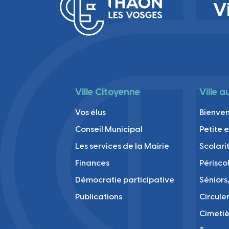
V
Ville Citoyenne
Ville 
Vos élus
Bienve
Conseil Municipal
Petite 
Les services de la Mairie
Scolari
Finances
Périsco
Démocratie participative
Séniors,
Publications
Circule
Cimetiè