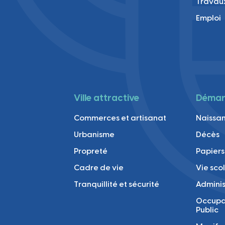
Travau
Emploi
Ville attractive
Démarc
Commerces et artisanat
Naissan
Urbanisme
Décès
Propreté
Papiers
Cadre de vie
Vie sco
Tranquillité et sécurité
Adminis
Occupa
Public