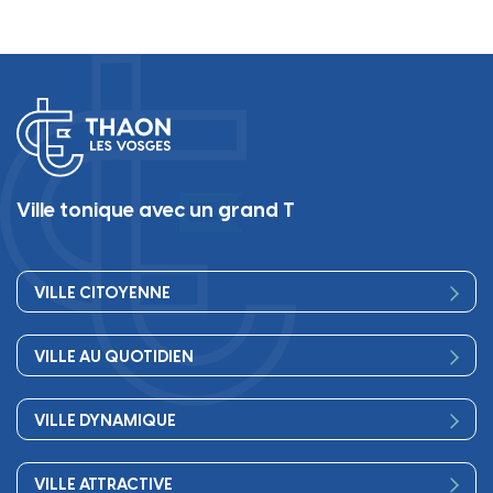
Ville tonique avec un grand T
VILLE CITOYENNE
Vos élus
VILLE AU QUOTIDIEN
Conseil Municipal
Bienvenue
Les services de la Mairie
VILLE DYNAMIQUE
Petite enfance
Finances
Sport
Scolarité
Démocratie participative
VILLE ATTRACTIVE