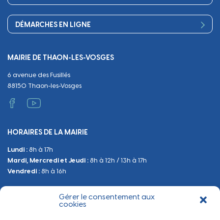
Culture
Périscolaire
Publications
Commerces et artisanat
Associations
Séniors, social, santé
DÉMARCHES EN LIGNE
Urbanisme
Equipements
Circuler
Naissance et adoption
Propreté
Cimetières
MAIRIE DE THAON-LES-VOSGES
Décès
Cadre de vie
Travaux
6 avenue des Fusillés
Papiers et citoyenneté
Tranquillité et sécurité
Emploi
88150 Thaon-les-Vosges
Vie scolaire
Administratif et technique
Occupation du Domaine Public
HORAIRES DE LA MAIRIE
Manifestations
Lundi :
8h à 17h
Urbanisme
Mardi, Mercredi et Jeudi :
8h à 12h / 13h à 17h
Sanitaire et Sécurité
Vendredi :
8h à 16h
Gérer le consentement aux
BESOIN D'INFORMATIONS
cookies