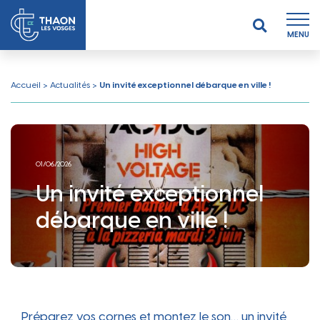
MENU
Accueil
>
Actualités
>
Un invité exceptionnel débarque en ville !
01/06/2026
Un invité exceptionnel
débarque en ville !
Préparez vos cornes et montez le son… un invité