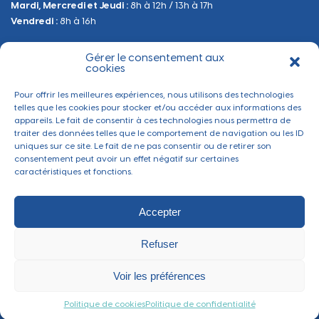
Mardi, Mercredi et Jeudi :
8h à 12h / 13h à 17h
Sanitaire et Sécurité
Vendredi :
8h à 16h
Gérer le consentement aux
BESOIN D'INFORMATIONS
cookies
Contactez-nous
Pour offrir les meilleures expériences, nous utilisons des technologies
telles que les cookies pour stocker et/ou accéder aux informations des
appareils. Le fait de consentir à ces technologies nous permettra de
traiter des données telles que le comportement de navigation ou les ID
uniques sur ce site. Le fait de ne pas consentir ou de retirer son
consentement peut avoir un effet négatif sur certaines
caractéristiques et fonctions.
Accepter
Refuser
Mentions légales
-
Politique de confidentialité
-
Gérer les cookies
Ville de Thaon-les-Vosges ©2022 - Tous droits réservés
Voir les préférences
Réalisé par
Section 4
Politique de cookies
Politique de confidentialité