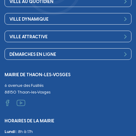
VILLE AU QUOTIDIEN
Conseil Municipal
Bienvenue
Les services de la Mairie
VILLE DYNAMIQUE
Petite enfance
Finances
Sport
Scolarité
Démocratie participative
VILLE ATTRACTIVE
Culture
Périscolaire
Publications
Commerces et artisanat
Associations
Séniors, social, santé
DÉMARCHES EN LIGNE
Urbanisme
Equipements
Circuler
Naissance et adoption
Propreté
Cimetières
MAIRIE DE THAON-LES-VOSGES
Décès
Cadre de vie
Travaux
6 avenue des Fusillés
Papiers et citoyenneté
Tranquillité et sécurité
Emploi
88150 Thaon-les-Vosges
Vie scolaire
Administratif et technique
Occupation du Domaine Public
HORAIRES DE LA MAIRIE
Manifestations
Lundi :
8h à 17h
Urbanisme