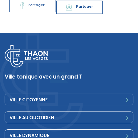
Partager
Partager
Ville tonique avec un grand T
VILLE CITOYENNE
Vos élus
VILLE AU QUOTIDIEN
Conseil Municipal
Bienvenue
Les services de la Mairie
VILLE DYNAMIQUE