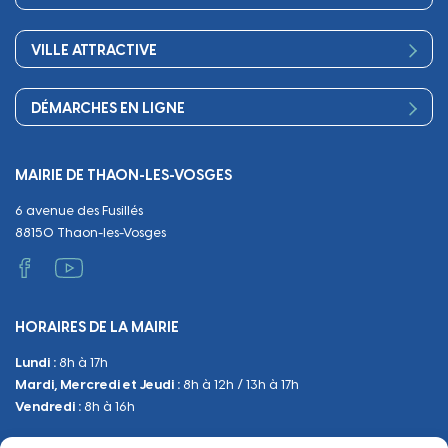
Petite enfance
Finances
Sport
Scolarité
Démocratie participative
VILLE ATTRACTIVE
Culture
Périscolaire
Publications
Commerces et artisanat
Associations
Séniors, social, santé
DÉMARCHES EN LIGNE
Urbanisme
Equipements
Circuler
Naissance et adoption
Propreté
Cimetières
MAIRIE DE THAON-LES-VOSGES
Décès
Cadre de vie
Travaux
6 avenue des Fusillés
Papiers et citoyenneté
Tranquillité et sécurité
Emploi
88150 Thaon-les-Vosges
Vie scolaire
Administratif et technique
Occupation du Domaine Public
HORAIRES DE LA MAIRIE
Manifestations
Lundi :
8h à 17h
Urbanisme
Mardi, Mercredi et Jeudi :
8h à 12h / 13h à 17h
Sanitaire et Sécurité
Vendredi :
8h à 16h