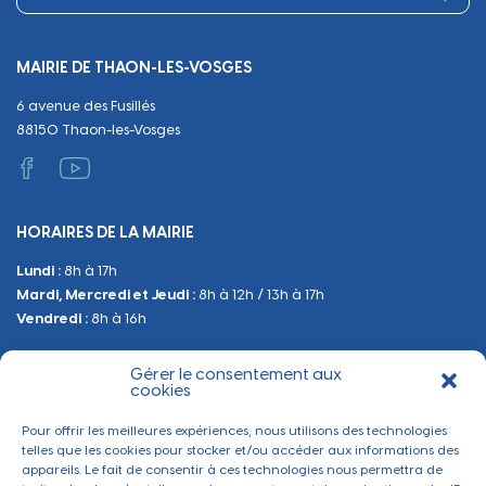
Urbanisme
Equipements
Circuler
Naissance et adoption
Propreté
Cimetières
MAIRIE DE THAON-LES-VOSGES
Décès
Cadre de vie
Travaux
6 avenue des Fusillés
Papiers et citoyenneté
Tranquillité et sécurité
Emploi
88150 Thaon-les-Vosges
Vie scolaire
Administratif et technique
Occupation du Domaine Public
HORAIRES DE LA MAIRIE
Manifestations
Lundi :
8h à 17h
Urbanisme
Mardi, Mercredi et Jeudi :
8h à 12h / 13h à 17h
Sanitaire et Sécurité
Vendredi :
8h à 16h
Gérer le consentement aux
BESOIN D'INFORMATIONS
cookies
Contactez-nous
Pour offrir les meilleures expériences, nous utilisons des technologies
telles que les cookies pour stocker et/ou accéder aux informations des
appareils. Le fait de consentir à ces technologies nous permettra de