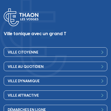
Ville tonique avec un grand T
VILLE CITOYENNE
Vos élus
VILLE AU QUOTIDIEN
Conseil Municipal
Bienvenue
Les services de la Mairie
VILLE DYNAMIQUE
Petite enfance
Finances
Sport
Scolarité
Démocratie participative
VILLE ATTRACTIVE
Culture
Périscolaire
Publications
Commerces et artisanat
Associations
Séniors, social, santé
DÉMARCHES EN LIGNE