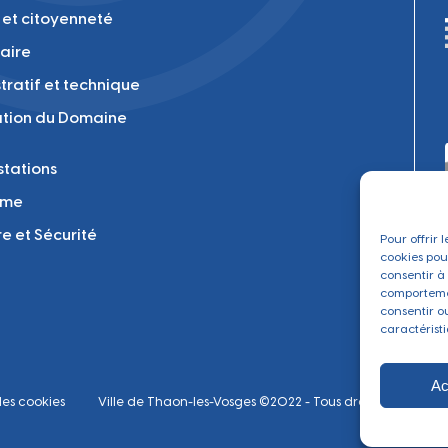
 et citoyenneté
laire
tratif et technique
tion du Domaine
tations
sme
re et Sécurité
Pour offrir 
cookies pou
consentir à
comportemen
consentir o
caractéristi
Ac
les cookies
Ville de Thaon-les-Vosges ©2022 - Tous droits réservés