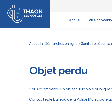
Accueil
Ville citoyenn
Accueil
>
Démarches en ligne
>
Sanitaire sécurité
Ville citoyenne
Ville au quotidien
Ville dynamique
Ville attractive
Démarches en ligne
Objet perdu
Vos élus
Bienvenue
Sport
Cadre de vie
Numéros utiles
Présentation des élus
Présentation de la ville, accueil des
Coup d'pouce, terrains, stades et
Espaces verts, jardins, fleurissement,
nouveaux habitants…
gymnases, associations sportives, zoom
engagements de la ville…
Vous avez perdu un objet sur la voie publique 
sur le parcours sport...
Décès
Contactez le bureau de la Police Municipale a
Finances
Tranquillité et sécurité
Équipements