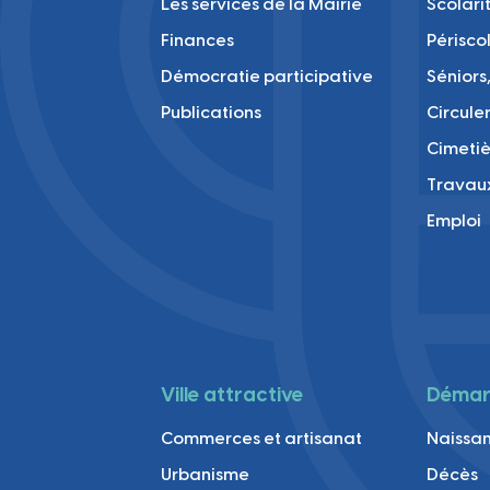
Ville
Les services de la Mairie
Scolari
Finances
Périsco
Démocratie participative
Séniors,
Publications
Circule
Cimetiè
Travau
Emploi
Ville attractive
Démarc
Commerces et artisanat
Naissan
Urbanisme
Décès