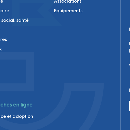
 au qu
té
Associations
laire
Equipements
 social, santé
r
res
x
hes en ligne
ce et adoption