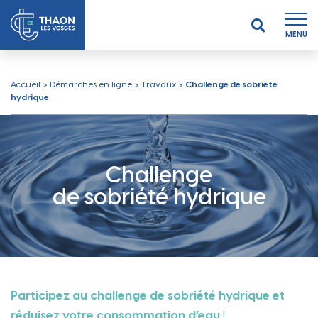
MENU
Accueil
>
Démarches en ligne
>
Travaux
>
Challenge de sobriété
hydrique
Challenge
de sobriété hydrique
Participez au challenge de sobriété hydrique et
réduisez votre consommation d’eau
!