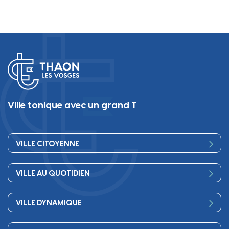
Ville tonique avec un grand T
VILLE CITOYENNE
Vos élus
VILLE AU QUOTIDIEN
Conseil Municipal
Bienvenue
Les services de la Mairie
VILLE DYNAMIQUE
Petite enfance
Finances
Sport
Scolarité
Démocratie participative