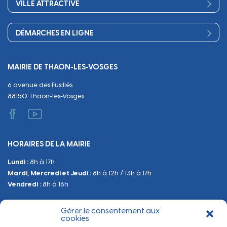
VILLE ATTRACTIVE
Culture
Périscolaire
Publications
Commerces et artisanat
Associations
Séniors, social, santé
DÉMARCHES EN LIGNE
Urbanisme
Equipements
Circuler
Naissance et adoption
Propreté
Cimetières
MAIRIE DE THAON-LES-VOSGES
Décès
Cadre de vie
Travaux
6 avenue des Fusillés
Papiers et citoyenneté
Tranquillité et sécurité
Emploi
88150 Thaon-les-Vosges
Vie scolaire
Administratif et technique
Occupation du Domaine Public
HORAIRES DE LA MAIRIE
Manifestations
Lundi :
8h à 17h
Urbanisme
Mardi, Mercredi et Jeudi :
8h à 12h / 13h à 17h
Sanitaire et Sécurité
Vendredi :
8h à 16h
Gérer le consentement aux
BESOIN D'INFORMATIONS
cookies