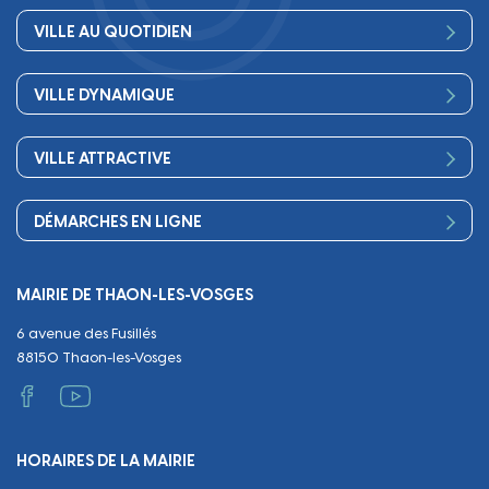
Vos élus
VILLE AU QUOTIDIEN
Conseil Municipal
Bienvenue
Les services de la Mairie
VILLE DYNAMIQUE
Petite enfance
Finances
Sport
Scolarité
Démocratie participative
VILLE ATTRACTIVE
Culture
Périscolaire
Publications
Commerces et artisanat
Associations
Séniors, social, santé
DÉMARCHES EN LIGNE
Urbanisme
Equipements
Circuler
Naissance et adoption
Propreté
Cimetières
MAIRIE DE THAON-LES-VOSGES
Décès
Cadre de vie
Travaux
6 avenue des Fusillés
Papiers et citoyenneté
Tranquillité et sécurité
Emploi
88150 Thaon-les-Vosges
Vie scolaire
Administratif et technique
Occupation du Domaine Public
HORAIRES DE LA MAIRIE
Manifestations