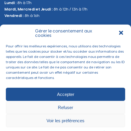
Lundi :
8h à 17h
Urbanisme
Mardi, Mercredi et Jeudi :
8h à 12h / 13h à 17h
Sanitaire et Sécurité
Vendredi :
8h à 16h
Gérer le consentement aux
BESOIN D'INFORMATIONS
cookies
Contactez-nous
Pour offrir les meilleures expériences, nous utilisons des technologies
telles que les cookies pour stocker et/ou accéder aux informations des
appareils. Le fait de consentir à ces technologies nous permettra de
traiter des données telles que le comportement de navigation ou les ID
uniques sur ce site. Le fait de ne pas consentir ou de retirer son
consentement peut avoir un effet négatif sur certaines
caractéristiques et fonctions.
Accepter
Refuser
Mentions légales
-
Politique de confidentialité
-
Gérer les cookies
Ville de Thaon-les-Vosges ©2022 - Tous droits réservés
Voir les préférences
Réalisé par
Section 4