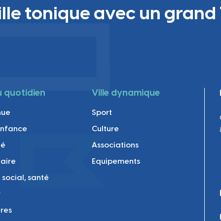
 au qu
ille tonique avec un grand 
au quotidien
Ville dynamique
nue
Sport
enfance
Culture
té
Associations
laire
Equipements
 social, santé
r
res