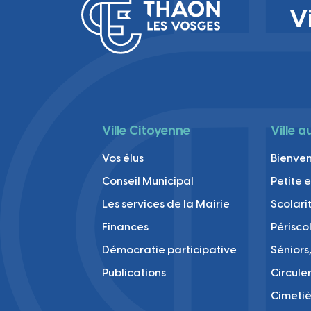
Ville
V
Ville Citoyenne
Ville 
Vos élus
Bienve
Conseil Municipal
Petite 
Les services de la Mairie
Scolari
Finances
Périsco
Démocratie participative
Séniors,
Publications
Circule
Cimetiè