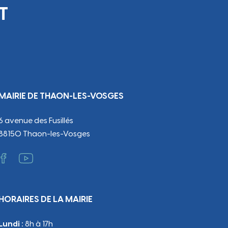
otidie
T
MAIRIE DE THAON-LES-VOSGES
6 avenue des Fusillés
88150 Thaon-les-Vosges
HORAIRES DE LA MAIRIE
Lundi :
8h à 17h