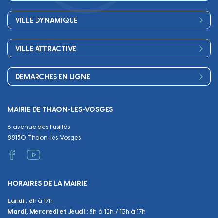
Conseil Municipal
Bienvenue
Les services de la Mairie
VILLE DYNAMIQUE
Petite enfance
Finances
Sport
Scolarité
Démocratie participative
VILLE ATTRACTIVE
Culture
Périscolaire
Publications
Commerces et artisanat
Associations
Séniors, social, santé
DÉMARCHES EN LIGNE
Urbanisme
Equipements
Circuler
Naissance et adoption
Propreté
Cimetières
MAIRIE DE THAON-LES-VOSGES
Décès
Cadre de vie
Travaux
6 avenue des Fusillés
Papiers et citoyenneté
Tranquillité et sécurité
Emploi
88150 Thaon-les-Vosges
Vie scolaire
Administratif et technique
Occupation du Domaine Public
HORAIRES DE LA MAIRIE
Manifestations
Lundi :
8h à 17h
Urbanisme
Mardi, Mercredi et Jeudi :
8h à 12h / 13h à 17h
Sanitaire et Sécurité