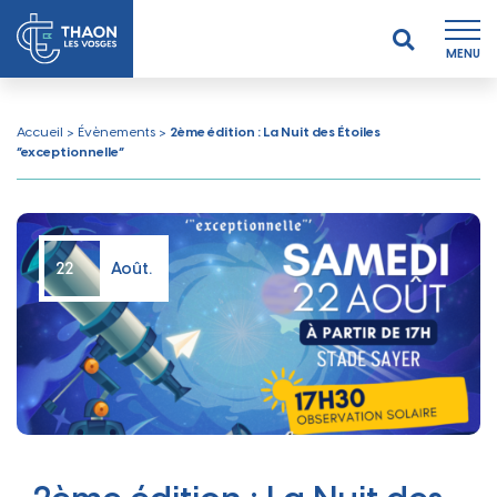
MENU
Accueil
>
Évènements
>
2ème édition : La Nuit des Étoiles
“exceptionnelle”
22
Août.