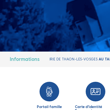
Informations
 DE 19,90€
, SUR LES HORAIRES D'OUVERTURE DE LA MAIRIE !
Portail famille
Carte d'identité