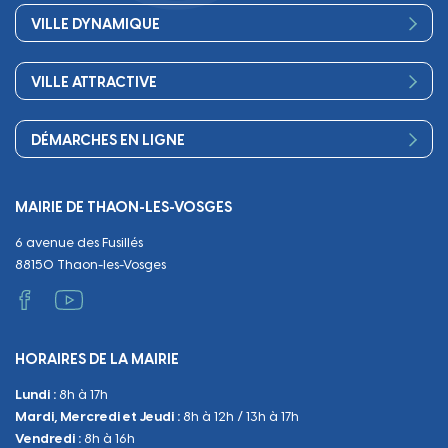
Bienvenue
Les services de la Mairie
VILLE DYNAMIQUE
Petite enfance
Finances
Sport
Scolarité
Démocratie participative
VILLE ATTRACTIVE
Culture
Périscolaire
Publications
Commerces et artisanat
Associations
Séniors, social, santé
DÉMARCHES EN LIGNE
Urbanisme
Equipements
Circuler
Naissance et adoption
Propreté
Cimetières
MAIRIE DE THAON-LES-VOSGES
Décès
Cadre de vie
Travaux
6 avenue des Fusillés
Papiers et citoyenneté
Tranquillité et sécurité
Emploi
88150 Thaon-les-Vosges
Vie scolaire
Administratif et technique
Occupation du Domaine Public
HORAIRES DE LA MAIRIE
Manifestations
Lundi :
8h à 17h
Urbanisme
Mardi, Mercredi et Jeudi :
8h à 12h / 13h à 17h
Sanitaire et Sécurité
Vendredi :
8h à 16h