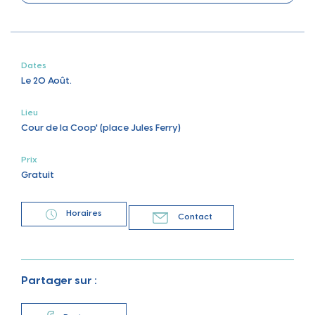
Envie de flâner, de découvrir les savoir-faire locaux et
de profiter d’un moment convivial au bord du canal ?
Rendez-vous aux Merveilleuses Estivales, un marché de
producteurs et d’artisans locaux organisé par l’Office
Dates
de Tourisme d’Épinal, la Chambre d’Agriculture des
Le 20 Août.
Vosges et la Ville de Thaon-les-Vosges !
Lieu
Cour de la Coop' (place Jules Ferry)
Jeudi 20 août
De 16h à 21h
Prix
Gratuit
Cour de la Coop’ – 2 place Jules Ferry (Le long du
canal, près du Gymnase de la Poste, derrière La
Coop’)
Horaires
Contact
Une vingtaine de producteurs et artisans locaux seront
présents pour vous faire découvrir leurs produits et
Partager sur :
créations !
Animations musicales gratuites tout au long de la