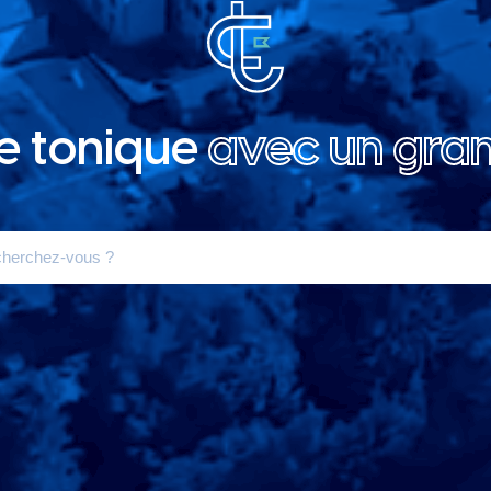
le tonique
avec un gra