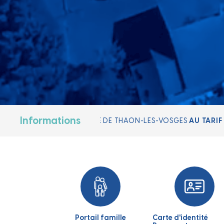
Informations
TARIF DE 19,90€
, SUR LES HORAIRES D'OUVERTURE DE LA MAIRIE
Portail famille
Carte d'identité