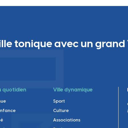
ille tonique avec un grand 
au quotidien
Ville dynamique
nue
Sport
enfance
Culture
té
Associations