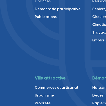
Finances
Périsco
Démocratie participative
Séniors,
Publications
Circule
Cimetiè
Travau
Emploi
Ville attractive
Démarc
Commerces et artisanat
Naissan
Urbanisme
Décès
Propreté
Papiers