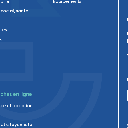
laire
Equipements
 social, santé
r
res
x
hes en ligne
ce et adoption
 et citoyenneté