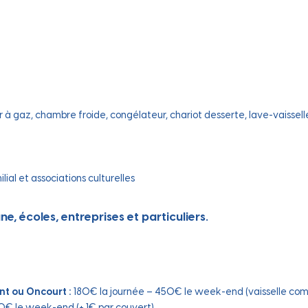
r à gaz, chambre froide, congélateur, chariot desserte, lave-vaissell
ial et associations culturelles
, écoles, entreprises et particuliers.
nt ou Oncourt :
180€ la journée – 450€ le week-end (vaisselle com
0€ le week-end (+ 1€ par couvert)