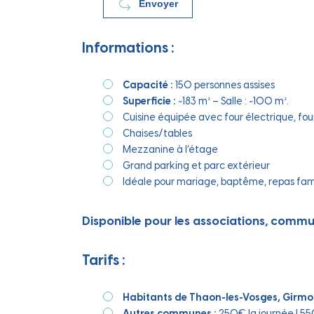
Envoyer
Informations :
Capacité :
150 personnes assises
Superficie :
~183 m² – Salle : ~100 m².
Cuisine équipée avec four électrique, fou
Chaises/tables
Mezzanine à l’étage
Grand parking et parc extérieur
Idéale pour mariage, baptême, repas famil
Disponible pour les associations, commune
Tarifs :
Habitants de Thaon-les-Vosges, Girmo
Autres communes :
250€ la journée | 55