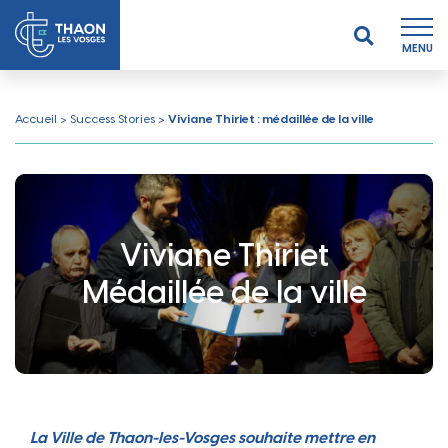
MENU
Accueil
>
Success Stories
>
Viviane Thiriet : médaillée de la ville
Viviane Thiriet
Médaillée de la ville
La Ville de Thaon-les-Vosges souhaite mettre en