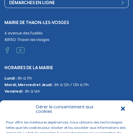
Séniors, social, santé
DÉMARCHES EN LIGNE
Urbanisme
Equipements
Circuler
Naissance et adoption
Propreté
Cimetières
MAIRIE DE THAON-LES-VOSGES
Décès
Cadre de vie
Travaux
6 avenue des Fusillés
Papiers et citoyenneté
Tranquillité et sécurité
Emploi
88150 Thaon-les-Vosges
Vie scolaire
Administratif et technique
Occupation du Domaine Public
HORAIRES DE LA MAIRIE
Manifestations
Lundi :
8h à 17h
Urbanisme
Mardi, Mercredi et Jeudi :
8h à 12h / 13h à 17h
Sanitaire et Sécurité
Vendredi :
8h à 16h
Gérer le consentement aux
BESOIN D'INFORMATIONS
cookies
Contactez-nous
Pour offrir les meilleures expériences, nous utilisons des technologies
telles que les cookies pour stocker et/ou accéder aux informations des