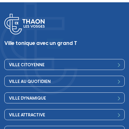
Ville tonique avec un grand T
VILLE CITOYENNE
Vos élus
VILLE AU QUOTIDIEN
Conseil Municipal
Bienvenue
Les services de la Mairie
VILLE DYNAMIQUE
Petite enfance
Finances
Sport
Scolarité
Démocratie participative
VILLE ATTRACTIVE
Culture
Périscolaire
Publications
Commerces et artisanat
Associations